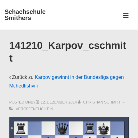
↓
Schachschule
Zum
ME
Smithers
Inhalt
Main
Navigation
141210_Karpov_cschmit
t
‹ Zurück zu
Karpov gewinnt in der Bundesliga gegen
Mchedlishvili
POSTED ONBY
12. DEZEMBER 2014
CHRISTIAN SCHMITT
VERÖFFENTLICHT IN