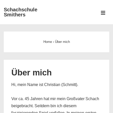
↓
Schachschule
Zum
ME
Smithers
Inhalt
Main
Navigation
Home
›
Über mich
Über mich
Hi, mein Name ist Christian (Schmitt).
Vor ca. 45 Jahren hat mir mein Großvater Schach
beigebracht. Seitdem bin ich diesem
faszinierenden Spiel verfallen. In meinen ersten