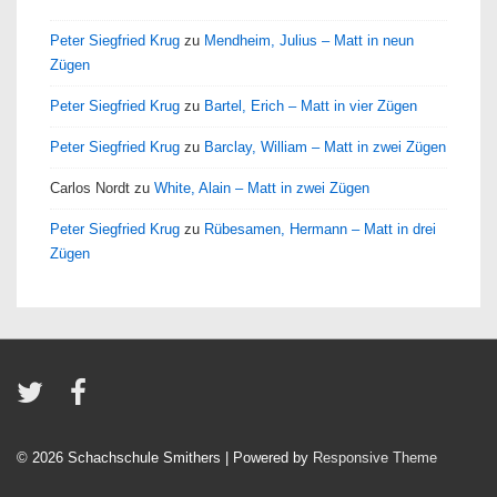
Peter Siegfried Krug
zu
Mendheim, Julius – Matt in neun
Zügen
Peter Siegfried Krug
zu
Bartel, Erich – Matt in vier Zügen
Peter Siegfried Krug
zu
Barclay, William – Matt in zwei Zügen
Carlos Nordt
zu
White, Alain – Matt in zwei Zügen
Peter Siegfried Krug
zu
Rübesamen, Hermann – Matt in drei
Zügen
© 2026
Schachschule Smithers
| Powered by
Responsive Theme