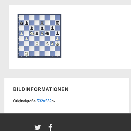
BILDINFORMATIONEN
Originalgröße
532×532
px