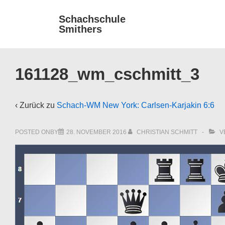
↓
Main
Schachschule
Zum
Smithers
Navigat
Inhalt
161128_wm_cschmitt_3
‹ Zurück zu
Schach-WM New York: Carlsen-Karjakin 6:6
POSTED ONBY
28. NOVEMBER 2016
CHRISTIAN SCHMITT
V