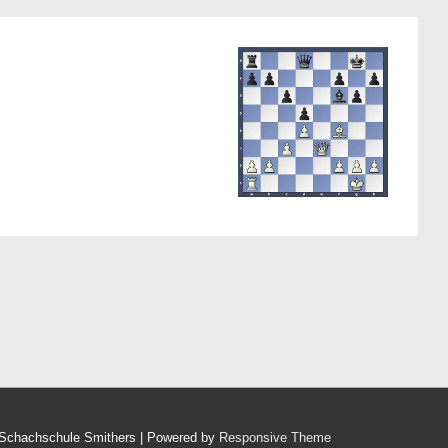
Schachschule Smithers
| Powered by
Responsive Theme