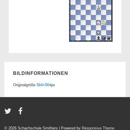
BILDINFORMATIONEN
Originalgröße
564×564
px
© 2026
Schachschule Smithers
| Powered by
Responsive Theme