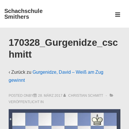
↓
Schachschule
Zum
ME
Smithers
Inhalt
Main
Navigation
170328_Gurgenidze_csc
hmitt
‹ Zurück zu
Gurgenidze, David – Weiß am Zug
gewinnt
POSTED ONBY
28. MÄRZ 2017
CHRISTIAN SCHMITT
VERÖFFENTLICHT IN