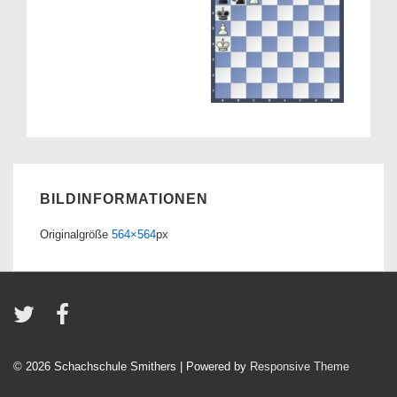
BILDINFORMATIONEN
Originalgröße
564×564
px
© 2026
Schachschule Smithers
| Powered by
Responsive Theme