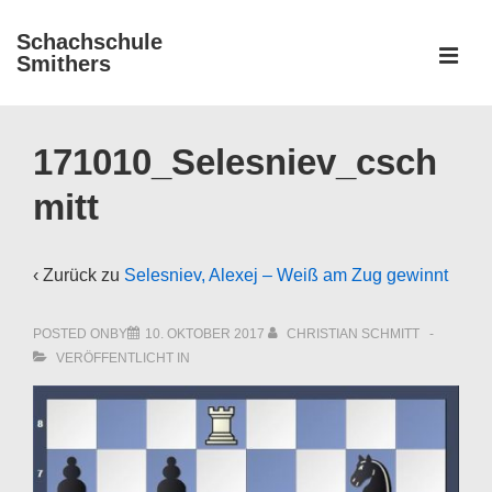
↓
Schachschule
Zum
ME
Smithers
Inhalt
Main
Navigation
171010_Selesniev_csch
mitt
‹ Zurück zu
Selesniev, Alexej – Weiß am Zug gewinnt
POSTED ONBY
10. OKTOBER 2017
CHRISTIAN SCHMITT
VERÖFFENTLICHT IN