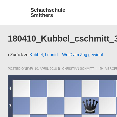
↓
Main
Schachschule
Zum
Smithers
Navigat
Inhalt
180410_Kubbel_cschmitt_
‹ Zurück zu
Kubbel, Leonid – Weiß am Zug gewinnt
POSTED ONBY
10. APRIL 2018
CHRISTIAN SCHMITT
VERÖFF