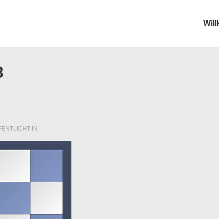
Wil
ion
3
ENTLICHT IN