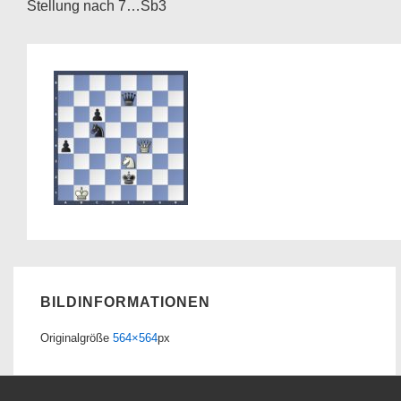
Stellung nach 7…Sb3
BILDINFORMATIONEN
Originalgröße
564×564
px