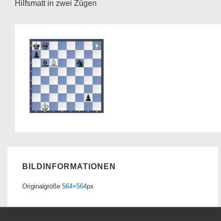
Hilfsmatt in zwei Zügen
BILDINFORMATIONEN
Originalgröße
564×564
px