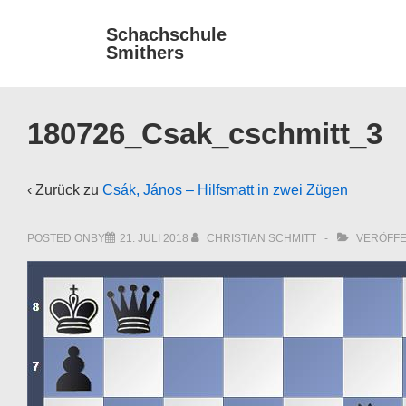
↓
Main
Schachschule
Zum
Smithers
Navigat
Inhalt
180726_Csak_cschmitt_3
‹ Zurück zu
Csák, János – Hilfsmatt in zwei Zügen
POSTED ONBY
21. JULI 2018
CHRISTIAN SCHMITT
VERÖFFE