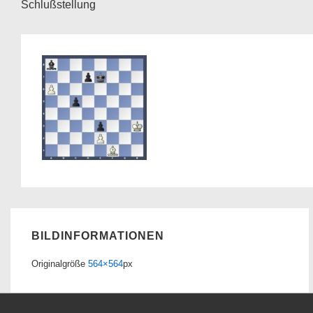
Schlußstellung
BILDINFORMATIONEN
Originalgröße
564×564
px