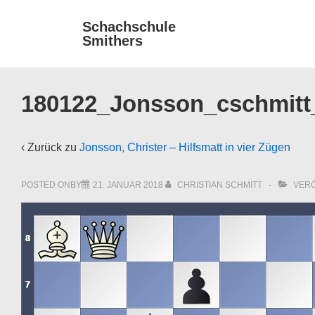
↓
Main
Schachschule
Zum
Smithers
Navigat
Inhalt
180122_Jonsson_cschmitt
‹ Zurück zu
Jonsson, Christer – Hilfsmatt in vier Zügen
POSTED ONBY
21. JANUAR 2018
CHRISTIAN SCHMITT
VERÖ