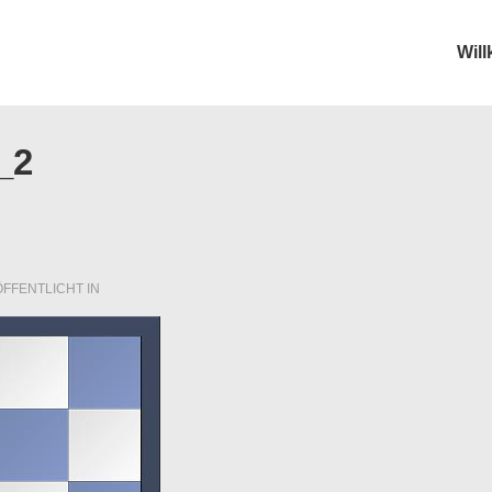
Wil
ion
_2
FFENTLICHT IN