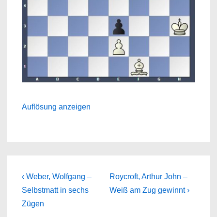
Auflösung anzeigen
Beitragsnavigation
Previous
Next
‹ Weber, Wolfgang –
Roycroft, Arthur John –
Post
Post
Selbstmatt in sechs
Weiß am Zug gewinnt ›
is
is
Zügen