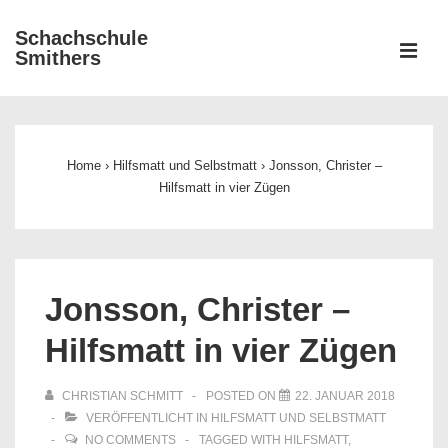
↓
Schachschule
Zum
ME
Smithers
Inhalt
Main
Navigation
Home
›
Hilfsmatt und Selbstmatt
›
Jonsson, Christer –
Hilfsmatt in vier Zügen
Jonsson, Christer –
Hilfsmatt in vier Zügen
CHRISTIAN SCHMITT
POSTED ON
22. JANUAR 2018
VERÖFFENTLICHT IN
HILFSMATT UND SELBSTMATT
NO COMMENTS
TAGGED WITH
HILFSMATT
,