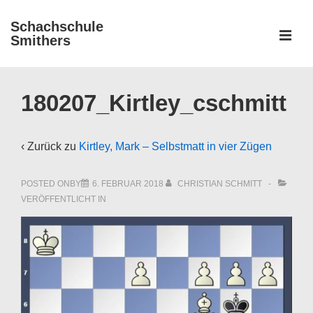
↓
Schachschule
Zum
ME
Smithers
Inhalt
Main
Navigation
180207_Kirtley_cschmitt
‹ Zurück zu
Kirtley, Mark – Selbstmatt in vier Zügen
POSTED ONBY
6. FEBRUAR 2018
CHRISTIAN SCHMITT
VERÖFFENTLICHT IN