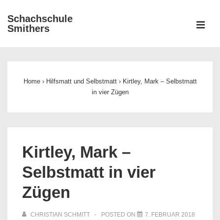
↓
Schachschule
Zum
ME
Smithers
Inhalt
Main
Navigation
Home
›
Hilfsmatt und Selbstmatt
›
Kirtley, Mark – Selbstmatt
in vier Zügen
Kirtley, Mark –
Selbstmatt in vier
Zügen
CHRISTIAN SCHMITT
POSTED ON
7. FEBRUAR 2018