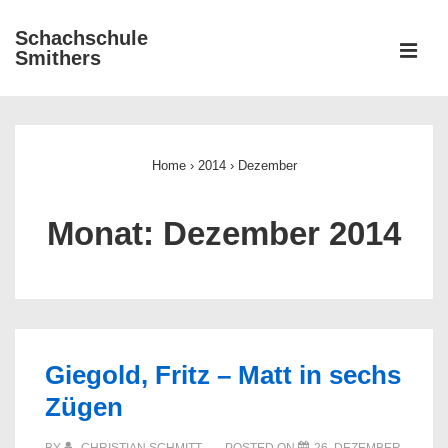
↓
Schachschule
Zum
ME
Smithers
Inhalt
Main
Navigation
Home
›
2014
›
Dezember
Monat:
Dezember 2014
Giegold, Fritz – Matt in sechs
Zügen