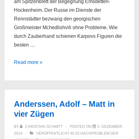
am Spitzenbrett der Begegnung Emsdetten-
Hockenheim. Der Russe im Dienste der
Rennstädter bezwang den georgischen
Großmeister Mchedlishvili ohne Probleme. Wie
durch Zauberhand schienen Karpovs Figuren die
besten …
Karpov
Read more »
gewinnt
in
der
Bundesliga
Anderssen, Adolf – Matt in
gegen
vier Zügen
Mchedlishvili
BY
CHRISTIAN SCHMITT
POSTED ON
5. DEZEMBER
2014
VERÖFFENTLICHT IN
SCHACHPROBLEM DER