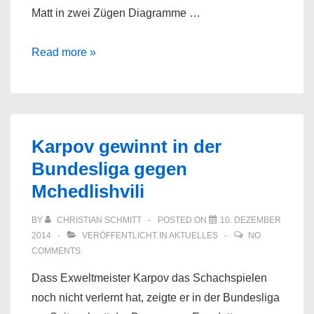
Matt in zwei Zügen Diagramme …
Speckmann,
Read more »
Werner
–
Matt
in
Karpov gewinnt in der
zwei
Bundesliga gegen
Zügen
Mchedlishvili
BY
CHRISTIAN SCHMITT
POSTED ON
10. DEZEMBER
2014
VERÖFFENTLICHT IN
AKTUELLES
NO
COMMENTS
Dass Exweltmeister Karpov das Schachspielen
noch nicht verlernt hat, zeigte er in der Bundesliga