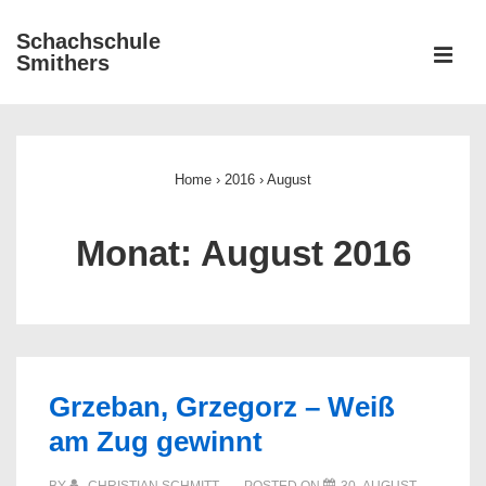
↓
Schachschule
Zum
ME
Smithers
Inhalt
Main
Navigation
Home
›
2016
›
August
Monat:
August 2016
Grzeban, Grzegorz – Weiß
am Zug gewinnt