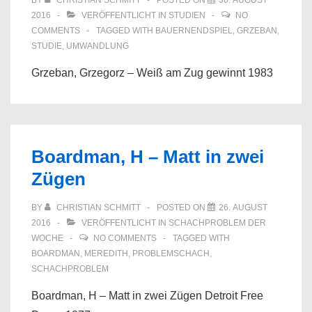
BY
CHRISTIAN SCHMITT
POSTED ON
30. AUGUST
2016
VERÖFFENTLICHT IN
STUDIEN
NO
COMMENTS
TAGGED WITH
BAUERNENDSPIEL
,
GRZEBAN
,
STUDIE
,
UMWANDLUNG
Grzeban, Grzegorz – Weiß am Zug gewinnt 1983
Boardman, H – Matt in zwei
Zügen
BY
CHRISTIAN SCHMITT
POSTED ON
26. AUGUST
2016
VERÖFFENTLICHT IN
SCHACHPROBLEM DER
WOCHE
NO COMMENTS
TAGGED WITH
BOARDMAN
,
MEREDITH
,
PROBLEMSCHACH
,
SCHACHPROBLEM
Boardman, H – Matt in zwei Zügen Detroit Free