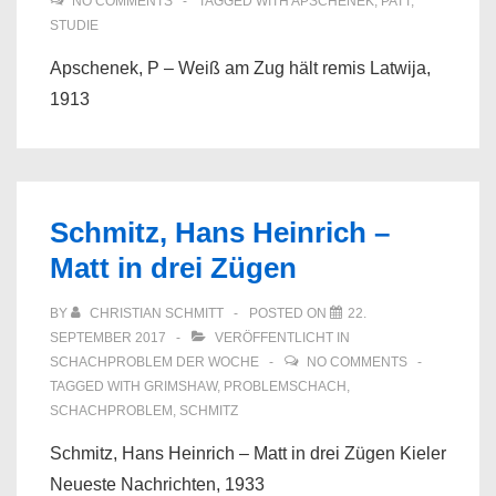
NO COMMENTS
TAGGED WITH
APSCHENEK
,
PATT
,
STUDIE
Apschenek, P – Weiß am Zug hält remis Latwija,
1913
Schmitz, Hans Heinrich –
Matt in drei Zügen
BY
CHRISTIAN SCHMITT
POSTED ON
22.
SEPTEMBER 2017
VERÖFFENTLICHT IN
SCHACHPROBLEM DER WOCHE
NO COMMENTS
TAGGED WITH
GRIMSHAW
,
PROBLEMSCHACH
,
SCHACHPROBLEM
,
SCHMITZ
Schmitz, Hans Heinrich – Matt in drei Zügen Kieler
Neueste Nachrichten, 1933