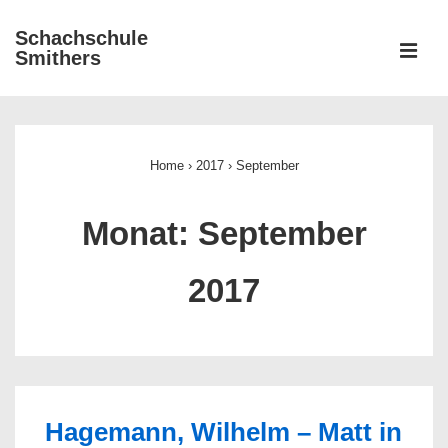
↓
Schachschule
Zum
ME
Smithers
Inhalt
Main
Navigation
Home
›
2017
›
September
Monat:
September
2017
Hagemann, Wilhelm – Matt in