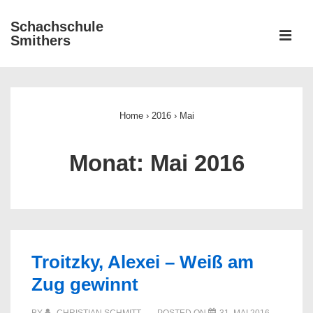
↓
Schachschule
Zum
ME
Smithers
Inhalt
Main
Navigation
Home
›
2016
›
Mai
Monat:
Mai 2016
Troitzky, Alexei – Weiß am
Zug gewinnt