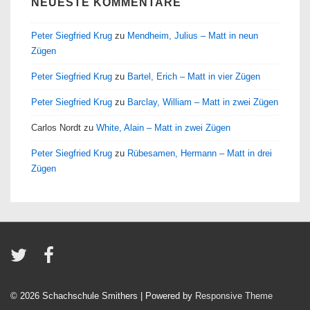
NEUESTE KOMMENTARE
Peter Siegfried Krug
zu
Mendheim, Julius – Matt in neun
Zügen
Peter Siegfried Krug
zu
Bartel, Erich – Matt in vier Zügen
Peter Siegfried Krug
zu
Barclay, William – Matt in zwei Zügen
Carlos Nordt
zu
White, Alain – Matt in zwei Zügen
Peter Siegfried Krug
zu
Rübesamen, Hermann – Matt in drei
Zügen
© 2026
Schachschule Smithers
| Powered by
Responsive Theme