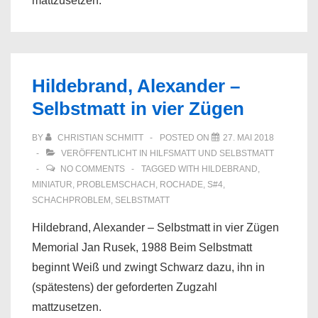
mattzusetzen.
Hildebrand, Alexander –
Selbstmatt in vier Zügen
BY
CHRISTIAN SCHMITT
POSTED ON
27. MAI 2018
VERÖFFENTLICHT IN
HILFSMATT UND SELBSTMATT
NO COMMENTS
TAGGED WITH
HILDEBRAND
,
MINIATUR
,
PROBLEMSCHACH
,
ROCHADE
,
S#4
,
SCHACHPROBLEM
,
SELBSTMATT
Hildebrand, Alexander – Selbstmatt in vier Zügen
Memorial Jan Rusek, 1988 Beim Selbstmatt
beginnt Weiß und zwingt Schwarz dazu, ihn in
(spätestens) der geforderten Zugzahl
mattzusetzen.