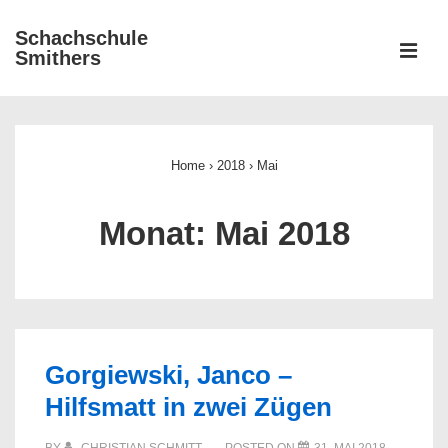
↓
Schachschule
Zum
ME
Smithers
Inhalt
Main
Navigation
Home
›
2018
›
Mai
Monat:
Mai 2018
Gorgiewski, Janco –
Hilfsmatt in zwei Zügen