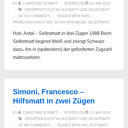
BY
CHRISTIAN SCHMITT
POSTED ON
24. MAI 2018
VERÖFFENTLICHT IN
HILFSMATT UND SELBSTMATT
NO COMMENTS
TAGGED WITH
HARL
,
PROBLEMSCHACH
,
S#3
,
SCHACHPROBLEM
,
SELBSTMATT
Harl, Antal – Selbstmatt in drei Zügen 1988 Beim
Selbstmatt beginnt Weiß und zwingt Schwarz
dazu, ihn in (spätestens) der geforderten Zugzahl
mattzusetzen.
Simoni, Francesco –
Hilfsmatt in zwei Zügen
BY
CHRISTIAN SCHMITT
POSTED ON
23. MAI 2018
VERÖFFENTLICHT IN
HILFSMATT UND SELBSTMATT
NO COMMENTS
TAGGED WITH
H#2
,
HILFSMATT
,