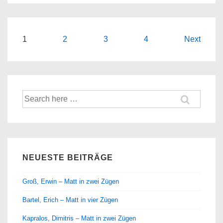
Seitennummerierung
1
2
3
4
Next
der
Beiträge
Suche
nach:
NEUESTE BEITRÄGE
Groß, Erwin – Matt in zwei Zügen
Bartel, Erich – Matt in vier Zügen
Kapralos, Dimitris – Matt in zwei Zügen