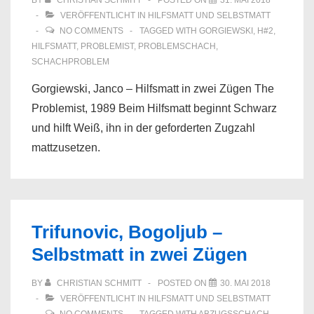
BY
CHRISTIAN SCHMITT
POSTED ON
31. MAI 2018
VERÖFFENTLICHT IN
HILFSMATT UND SELBSTMATT
NO COMMENTS
TAGGED WITH
GORGIEWSKI
,
H#2
,
HILFSMATT
,
PROBLEMIST
,
PROBLEMSCHACH
,
SCHACHPROBLEM
Gorgiewski, Janco – Hilfsmatt in zwei Zügen The
Problemist, 1989 Beim Hilfsmatt beginnt Schwarz
und hilft Weiß, ihn in der geforderten Zugzahl
mattzusetzen.
Trifunovic, Bogoljub –
Selbstmatt in zwei Zügen
BY
CHRISTIAN SCHMITT
POSTED ON
30. MAI 2018
VERÖFFENTLICHT IN
HILFSMATT UND SELBSTMATT