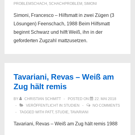
PROBLEMSCHACH
,
SCHACHPROBLEM
,
SIMONI
Simoni, Francesco – Hilfsmatt in zwei Zügen (3
Lösungen) Feenschach, 1988 Beim Hilfsmatt
beginnt Schwarz und hilft Weiß, ihn in der
geforderten Zugzahl mattzusetzen.
Tavariani, Revas – Weiß am
Zug hält remis
BY
CHRISTIAN SCHMITT
POSTED ON
22. MAI 2018
VERÖFFENTLICHT IN
STUDIEN
NO COMMENTS
TAGGED WITH
PATT
,
STUDIE
,
TAVARIANI
Tavariani, Revas – Weiß am Zug hält remis 1988