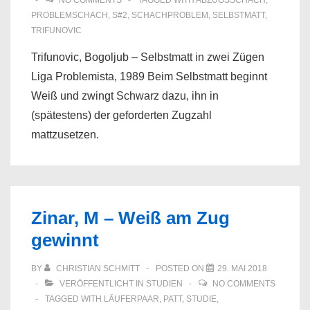
NO COMMENTS
TAGGED WITH
ABZUGSSCHACH
,
PROBLEMSCHACH
,
S#2
,
SCHACHPROBLEM
,
SELBSTMATT
,
TRIFUNOVIC
Trifunovic, Bogoljub – Selbstmatt in zwei Zügen
Liga Problemista, 1989 Beim Selbstmatt beginnt
Weiß und zwingt Schwarz dazu, ihn in
(spätestens) der geforderten Zugzahl
mattzusetzen.
Zinar, M – Weiß am Zug
gewinnt
BY
CHRISTIAN SCHMITT
POSTED ON
29. MAI 2018
VERÖFFENTLICHT IN
STUDIEN
NO COMMENTS
TAGGED WITH
LÄUFERPAAR
,
PATT
,
STUDIE
,