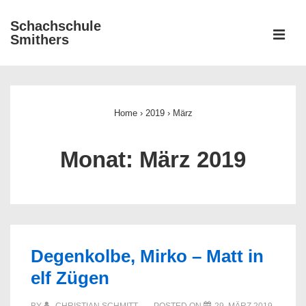
↓
Schachschule
Zum
ME
Smithers
Inhalt
Main
Navigation
Home
›
2019
›
März
Monat:
März 2019
Degenkolbe, Mirko – Matt in
elf Zügen