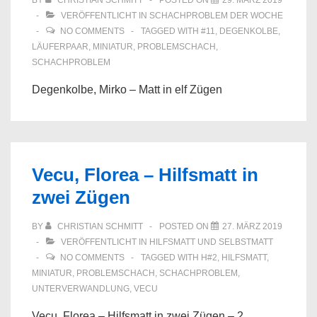
BY
CHRISTIAN SCHMITT
POSTED ON
29. MÄRZ 2019
VERÖFFENTLICHT IN
SCHACHPROBLEM DER WOCHE
NO COMMENTS
TAGGED WITH
#11
,
DEGENKOLBE
,
LÄUFERPAAR
,
MINIATUR
,
PROBLEMSCHACH
,
SCHACHPROBLEM
Degenkolbe, Mirko – Matt in elf Zügen
Vecu, Florea – Hilfsmatt in
zwei Zügen
BY
CHRISTIAN SCHMITT
POSTED ON
27. MÄRZ 2019
VERÖFFENTLICHT IN
HILFSMATT UND SELBSTMATT
NO COMMENTS
TAGGED WITH
H#2
,
HILFSMATT
,
MINIATUR
,
PROBLEMSCHACH
,
SCHACHPROBLEM
,
UNTERVERWANDLUNG
,
VECU
Vecu, Florea – Hilfsmatt in zwei Zügen – 2