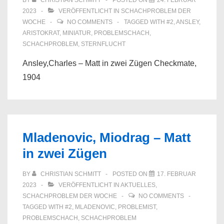
BY
CHRISTIAN SCHMITT
POSTED ON
24. FEBRUAR
2023
VERÖFFENTLICHT IN
SCHACHPROBLEM DER
WOCHE
NO COMMENTS
TAGGED WITH
#2
,
ANSLEY
,
ARISTOKRAT
,
MINIATUR
,
PROBLEMSCHACH
,
SCHACHPROBLEM
,
STERNFLUCHT
Ansley,Charles – Matt in zwei Zügen Checkmate,
1904
Mladenovic, Miodrag – Matt
in zwei Zügen
BY
CHRISTIAN SCHMITT
POSTED ON
17. FEBRUAR
2023
VERÖFFENTLICHT IN
AKTUELLES
,
SCHACHPROBLEM DER WOCHE
NO COMMENTS
TAGGED WITH
#2
,
MLADENOVIC
,
PROBLEMIST
,
PROBLEMSCHACH
,
SCHACHPROBLEM