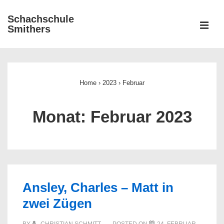
↓
Schachschule
Zum
ME
Smithers
Inhalt
Main
Navigation
Home
›
2023
›
Februar
Monat:
Februar 2023
Ansley, Charles – Matt in
zwei Zügen