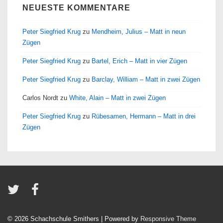
NEUESTE KOMMENTARE
Peter Siegfried Krug
zu
Mendheim, Julius – Matt in neun
Zügen
Peter Siegfried Krug
zu
Bartel, Erich – Matt in vier Zügen
Peter Siegfried Krug
zu
Barclay, William – Matt in zwei Zügen
Carlos Nordt
zu
White, Alain – Matt in zwei Zügen
Peter Siegfried Krug
zu
Rübesamen, Hermann – Matt in drei
Zügen
© 2026
Schachschule Smithers
| Powered by
Responsive Theme