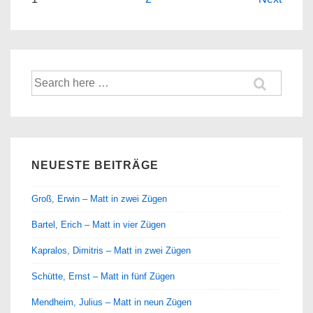
Seitennummerierung
3
der
Beiträge
Suche
nach:
NEUESTE BEITRÄGE
Groß, Erwin – Matt in zwei Zügen
Bartel, Erich – Matt in vier Zügen
Kapralos, Dimitris – Matt in zwei Zügen
Schütte, Ernst – Matt in fünf Zügen
Mendheim, Julius – Matt in neun Zügen