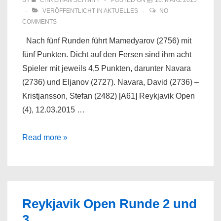
BY
CHRISTIAN SCHMITT
POSTED ON
16. MÄRZ 2015
VERÖFFENTLICHT IN
AKTUELLES
NO
COMMENTS
Nach fünf Runden führt Mamedyarov (2756) mit
fünf Punkten. Dicht auf den Fersen sind ihm acht
Spieler mit jeweils 4,5 Punkten, darunter Navara
(2736) und Eljanov (2727). Navara, David (2736) –
Kristjansson, Stefan (2482) [A61] Reykjavik Open
(4), 12.03.2015 …
Reykjavik
Read more »
Open
Runde
4
und
Reykjavik Open Runde 2 und
5
3