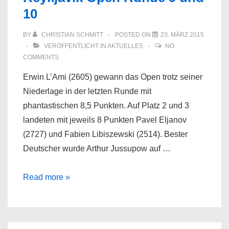
10
Eppingen
tritt
BY
CHRISTIAN SCHMITT
POSTED ON
23. MÄRZ 2015
zurück
VERÖFFENTLICHT IN
AKTUELLES
NO
COMMENTS
Erwin L’Ami (2605) gewann das Open trotz seiner
Niederlage in der letzten Runde mit
phantastischen 8,5 Punkten. Auf Platz 2 und 3
landeten mit jeweils 8 Punkten Pavel Eljanov
(2727) und Fabien Libiszewski (2514). Bester
Deutscher wurde Arthur Jussupow auf …
Reykjavik
Read more »
Open
Runde
9