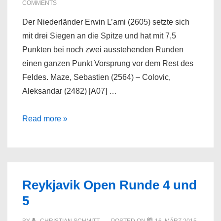
COMMENTS
Der Niederländer Erwin L’ami (2605) setzte sich
mit drei Siegen an die Spitze und hat mit 7,5
Punkten bei noch zwei ausstehenden Runden
einen ganzen Punkt Vorsprung vor dem Rest des
Feldes. Maze, Sebastien (2564) – Colovic,
Aleksandar (2482) [A07] …
Reykjavik
Read more »
Open
Runde
6,
7
Reykjavik Open Runde 4 und
und
5
8