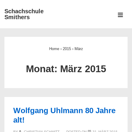
↓
Schachschule
Zum
ME
Smithers
Inhalt
Main
Navigation
Home
›
2015
›
März
Monat:
März 2015
Wolfgang Uhlmann 80 Jahre
alt!