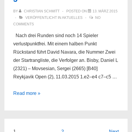
BY
CHRISTIAN SCHMITT
POSTED ON
13. MÄRZ 2015
VERÖFFENTLICHT IN
AKTUELLES
NO
COMMENTS
Nach drei Runden sind noch 14 Spieler
verlustpunktfrei. Mit einem halben Punkt
Rückstand führt David Navara, die Nummer Zwei
der Startrangliste, die Verfolger an. Bisby, Daniel L
(2321) – Movsesian, Sergei (2665) [B40]
Reykjavik Open (2), 11.03.2015 1.e2–e4 c7–c5 …
Reykjavik
Read more »
Open
Runde
2
und
1
2
Next