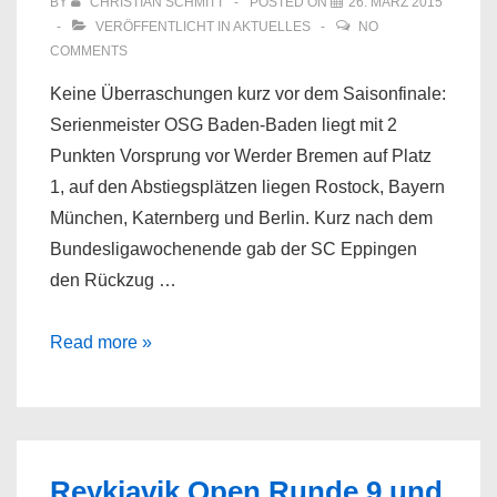
BY
CHRISTIAN SCHMITT
POSTED ON
26. MÄRZ 2015
VERÖFFENTLICHT IN
AKTUELLES
NO
COMMENTS
Keine Überraschungen kurz vor dem Saisonfinale:
Serienmeister OSG Baden-Baden liegt mit 2
Punkten Vorsprung vor Werder Bremen auf Platz
1, auf den Abstiegsplätzen liegen Rostock, Bayern
München, Katernberg und Berlin. Kurz nach dem
Bundesligawochenende gab der SC Eppingen
den Rückzug …
Bundesliga
Read more »
Runde
12
und
13:
Reykjavik Open Runde 9 und
SC