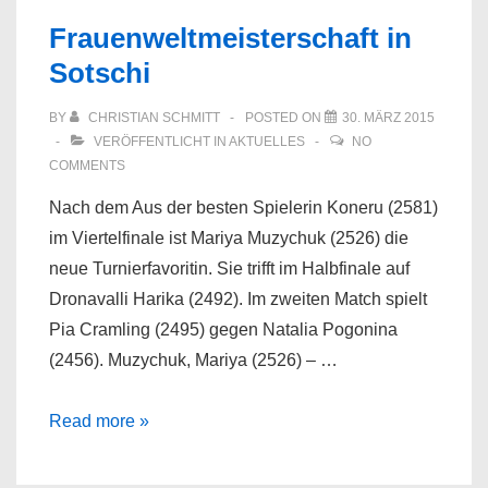
Hitzler,
Frauenweltmeisterschaft in
Philipp
Sotschi
(2315)
[D15]
BY
CHRISTIAN SCHMITT
POSTED ON
30. MÄRZ 2015
Reykjavik
VERÖFFENTLICHT IN
AKTUELLES
NO
Open
COMMENTS
Nach dem Aus der besten Spielerin Koneru (2581)
im Viertelfinale ist Mariya Muzychuk (2526) die
neue Turnierfavoritin. Sie trifft im Halbfinale auf
Dronavalli Harika (2492). Im zweiten Match spielt
Pia Cramling (2495) gegen Natalia Pogonina
(2456). Muzychuk, Mariya (2526) – …
Frauenweltmeisterschaft
Read more »
in
Sotschi