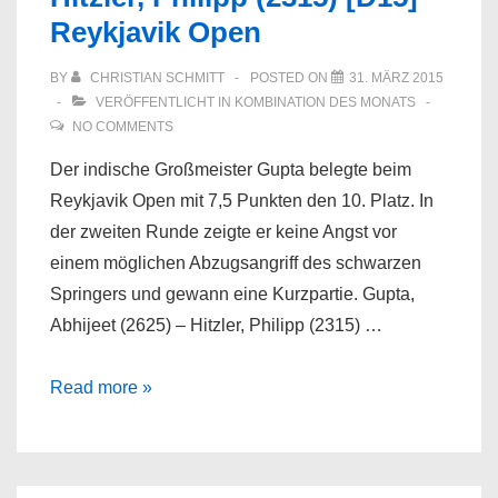
Reykjavik Open
BY
CHRISTIAN SCHMITT
POSTED ON
31. MÄRZ 2015
VERÖFFENTLICHT IN
KOMBINATION DES MONATS
NO COMMENTS
Der indische Großmeister Gupta belegte beim
Reykjavik Open mit 7,5 Punkten den 10. Platz. In
der zweiten Runde zeigte er keine Angst vor
einem möglichen Abzugsangriff des schwarzen
Springers und gewann eine Kurzpartie. Gupta,
Abhijeet (2625) – Hitzler, Philipp (2315) …
Gupta,
Read more »
Abhijeet
(2625)
–