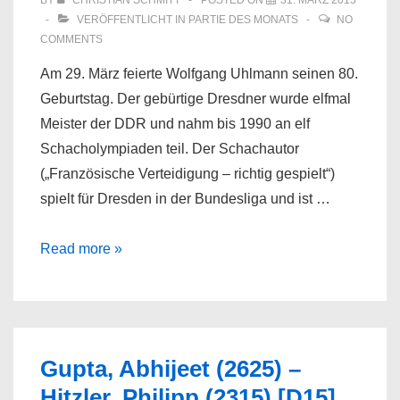
BY
CHRISTIAN SCHMITT
POSTED ON
31. MÄRZ 2015
VERÖFFENTLICHT IN
PARTIE DES MONATS
NO
COMMENTS
Am 29. März feierte Wolfgang Uhlmann seinen 80.
Geburtstag. Der gebürtige Dresdner wurde elfmal
Meister der DDR und nahm bis 1990 an elf
Schacholympiaden teil. Der Schachautor
(„Französische Verteidigung – richtig gespielt“)
spielt für Dresden in der Bundesliga und ist …
Wolfgang
Read more »
Uhlmann
80
Jahre
alt!
Gupta, Abhijeet (2625) –
Hitzler, Philipp (2315) [D15]