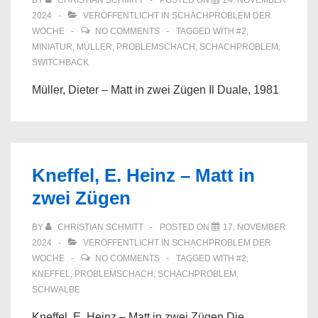
BY
CHRISTIAN SCHMITT
POSTED ON
24. NOVEMBER
2024
VERÖFFENTLICHT IN
SCHACHPROBLEM DER
WOCHE
NO COMMENTS
TAGGED WITH
#2
,
MINIATUR
,
MÜLLER
,
PROBLEMSCHACH
,
SCHACHPROBLEM
,
SWITCHBACK
Müller, Dieter – Matt in zwei Zügen Il Duale, 1981
Kneffel, E. Heinz – Matt in
zwei Zügen
BY
CHRISTIAN SCHMITT
POSTED ON
17. NOVEMBER
2024
VERÖFFENTLICHT IN
SCHACHPROBLEM DER
WOCHE
NO COMMENTS
TAGGED WITH
#2
,
KNEFFEL
,
PROBLEMSCHACH
,
SCHACHPROBLEM
,
SCHWALBE
Kneffel, E. Heinz – Matt in zwei Zügen Die