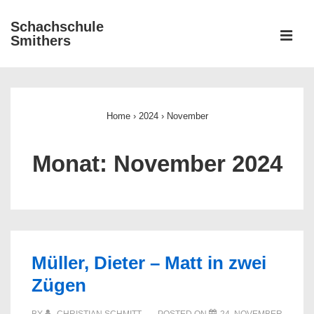
↓
Schachschule
Zum
ME
Smithers
Inhalt
Main
Navigation
Home
›
2024
›
November
Monat:
November 2024
Müller, Dieter – Matt in zwei
Zügen