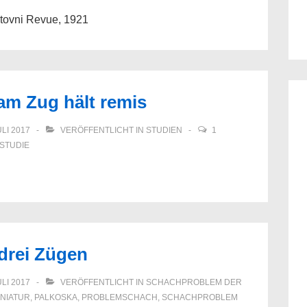
rtovni Revue, 1921
am Zug hält remis
ULI 2017
VERÖFFENTLICHT IN
STUDIEN
1
STUDIE
 drei Zügen
ULI 2017
VERÖFFENTLICHT IN
SCHACHPROBLEM DER
INIATUR
,
PALKOSKA
,
PROBLEMSCHACH
,
SCHACHPROBLEM