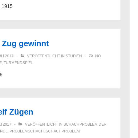
, 1915
m Zug gewinnt
ULI 2017
VERÖFFENTLICHT IN
STUDIEN
NO
E
,
TURMENDSPIEL
56
elf Zügen
LI 2017
VERÖFFENTLICHT IN
SCHACHPROBLEM DER
ANDL
,
PROBLEMSCHACH
,
SCHACHPROBLEM