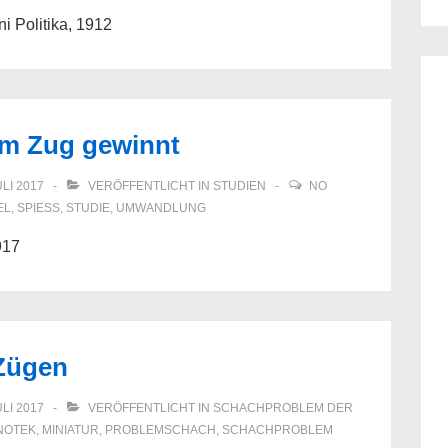
i Politika, 1912
am Zug gewinnt
ULI 2017
VERÖFFENTLICHT IN
STUDIEN
NO
EL
,
SPIESS
,
STUDIE
,
UMWANDLUNG
917
 Zügen
ULI 2017
VERÖFFENTLICHT IN
SCHACHPROBLEM DER
NOTEK
,
MINIATUR
,
PROBLEMSCHACH
,
SCHACHPROBLEM