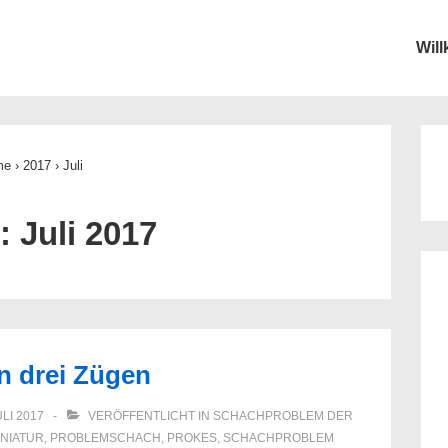
Wil
ion
me
›
2017
›
Juli
t:
Juli 2017
in drei Zügen
ULI 2017
VERÖFFENTLICHT IN
SCHACHPROBLEM DER
INIATUR
,
PROBLEMSCHACH
,
PROKES
,
SCHACHPROBLEM