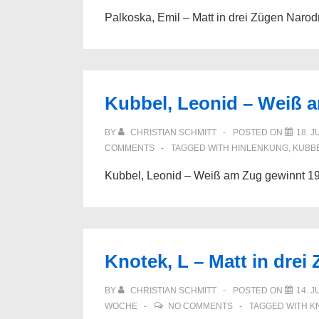
Palkoska, Emil – Matt in drei Zügen Narodn
Kubbel, Leonid – Weiß 
BY
CHRISTIAN SCHMITT
POSTED ON
18. J
COMMENTS
TAGGED WITH
HINLENKUNG
,
KUBB
Kubbel, Leonid – Weiß am Zug gewinnt 1
Knotek, L – Matt in drei
BY
CHRISTIAN SCHMITT
POSTED ON
14. J
WOCHE
NO COMMENTS
TAGGED WITH
K