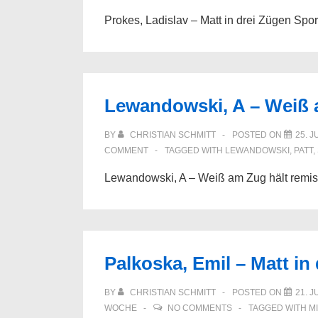
Prokes, Ladislav – Matt in drei Zügen Spo
Lewandowski, A – Weiß 
BY
CHRISTIAN SCHMITT
POSTED ON
25. J
COMMENT
TAGGED WITH
LEWANDOWSKI
,
PATT
,
Lewandowski, A – Weiß am Zug hält remis
Palkoska, Emil – Matt in
BY
CHRISTIAN SCHMITT
POSTED ON
21. J
WOCHE
NO COMMENTS
TAGGED WITH
M