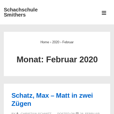
↓
Schachschule
Zum
ME
Smithers
Inhalt
Main
Navigation
Home
›
2020
›
Februar
Monat:
Februar 2020
Schatz, Max – Matt in zwei
Zügen