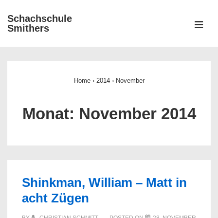
↓
Schachschule
Zum
ME
Smithers
Inhalt
Main
Navigation
Home
›
2014
›
November
Monat:
November 2014
Shinkman, William – Matt in
acht Zügen