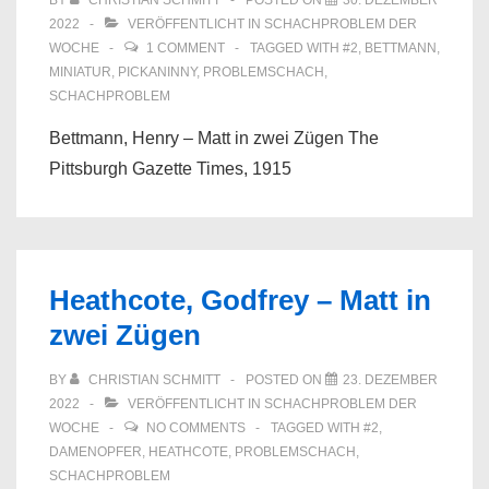
BY
CHRISTIAN SCHMITT
POSTED ON
30. DEZEMBER
2022
VERÖFFENTLICHT IN
SCHACHPROBLEM DER
WOCHE
1 COMMENT
TAGGED WITH
#2
,
BETTMANN
,
MINIATUR
,
PICKANINNY
,
PROBLEMSCHACH
,
SCHACHPROBLEM
Bettmann, Henry – Matt in zwei Zügen The
Pittsburgh Gazette Times, 1915
Heathcote, Godfrey – Matt in
zwei Zügen
BY
CHRISTIAN SCHMITT
POSTED ON
23. DEZEMBER
2022
VERÖFFENTLICHT IN
SCHACHPROBLEM DER
WOCHE
NO COMMENTS
TAGGED WITH
#2
,
DAMENOPFER
,
HEATHCOTE
,
PROBLEMSCHACH
,
SCHACHPROBLEM