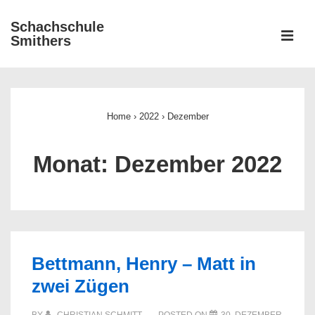
↓
Schachschule
Zum
ME
Smithers
Inhalt
Main
Navigation
Home
›
2022
›
Dezember
Monat:
Dezember 2022
Bettmann, Henry – Matt in
zwei Zügen