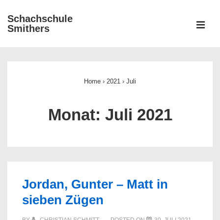
↓
Schachschule
Zum
ME
Smithers
Inhalt
Main
Navigation
Home
›
2021
›
Juli
Monat:
Juli 2021
Jordan, Gunter – Matt in
sieben Zügen