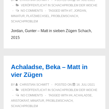
BY
CHRISTIAN SCHMITT
POSTED ON
30. JULI 2021
VERÖFFENTLICHT IN
SCHACHPROBLEM DER WOCHE
NO COMMENTS
TAGGED WITH
#7
,
JORDAN
,
MINIATUR
,
PLATZWECHSEL
,
PROBLEMSCHACH
,
SCHACHPROBLEM
Jordan, Gunter – Matt in sieben Zügen Schach,
2015
Achaladse, Beka – Matt in
vier Zügen
BY
CHRISTIAN SCHMITT
POSTED ON
16. JULI 2021
VERÖFFENTLICHT IN
SCHACHPROBLEM DER WOCHE
NO COMMENTS
TAGGED WITH
#4
,
ACHALADSE
,
ARISTOKRAT
,
MINIATUR
,
PROBLEMSCHACH
,
SCHACHPROBLEM