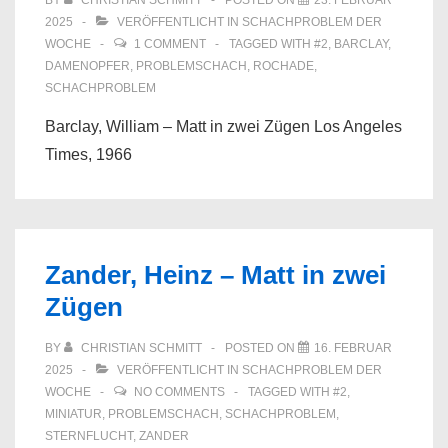
BY
CHRISTIAN SCHMITT
POSTED ON
23. FEBRUAR
2025
VERÖFFENTLICHT IN
SCHACHPROBLEM DER
WOCHE
1 COMMENT
TAGGED WITH
#2
,
BARCLAY
,
DAMENOPFER
,
PROBLEMSCHACH
,
ROCHADE
,
SCHACHPROBLEM
Barclay, William – Matt in zwei Zügen Los Angeles
Times, 1966
Zander, Heinz – Matt in zwei
Zügen
BY
CHRISTIAN SCHMITT
POSTED ON
16. FEBRUAR
2025
VERÖFFENTLICHT IN
SCHACHPROBLEM DER
WOCHE
NO COMMENTS
TAGGED WITH
#2
,
MINIATUR
,
PROBLEMSCHACH
,
SCHACHPROBLEM
,
STERNFLUCHT
,
ZANDER