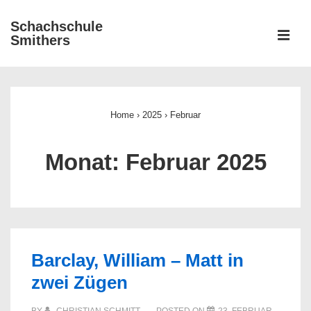
↓
Schachschule
Zum
ME
Smithers
Inhalt
Main
Navigation
Home
›
2025
›
Februar
Monat:
Februar 2025
Barclay, William – Matt in
zwei Zügen