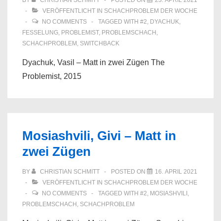
BY
CHRISTIAN SCHMITT
POSTED ON
23. APRIL 2021
VERÖFFENTLICHT IN
SCHACHPROBLEM DER WOCHE
NO COMMENTS
TAGGED WITH
#2
,
DYACHUK
,
FESSELUNG
,
PROBLEMIST
,
PROBLEMSCHACH
,
SCHACHPROBLEM
,
SWITCHBACK
Dyachuk, Vasil – Matt in zwei Zügen The
Problemist, 2015
Mosiashvili, Givi – Matt in
zwei Zügen
BY
CHRISTIAN SCHMITT
POSTED ON
16. APRIL 2021
VERÖFFENTLICHT IN
SCHACHPROBLEM DER WOCHE
NO COMMENTS
TAGGED WITH
#2
,
MOSIASHVILI
,
PROBLEMSCHACH
,
SCHACHPROBLEM