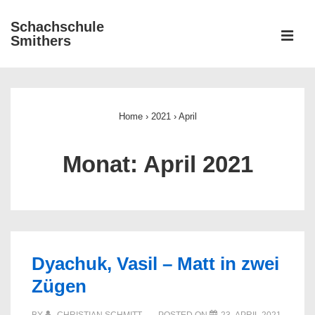
↓
Schachschule
Zum
ME
Smithers
Inhalt
Main
Navigation
Home
›
2021
›
April
Monat:
April 2021
Dyachuk, Vasil – Matt in zwei
Zügen