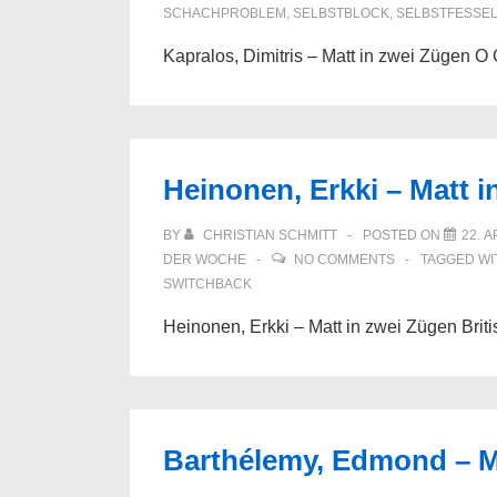
SCHACHPROBLEM
,
SELBSTBLOCK
,
SELBSTFESSE
Kapralos, Dimitris – Matt in zwei Zügen O
Heinonen, Erkki – Matt 
BY
CHRISTIAN SCHMITT
POSTED ON
22. A
DER WOCHE
NO COMMENTS
TAGGED W
SWITCHBACK
Heinonen, Erkki – Matt in zwei Zügen Brit
Barthélemy, Edmond – M