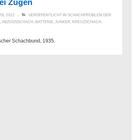
wei Zügen
RIL 2022
VERÖFFENTLICHT IN
SCHACHPROBLEM DER
2
,
ABZUGSSCHACH
,
BATTERIE
,
JUNKER
,
KREUZSCHACH
,
lischer Schachbund, 1935