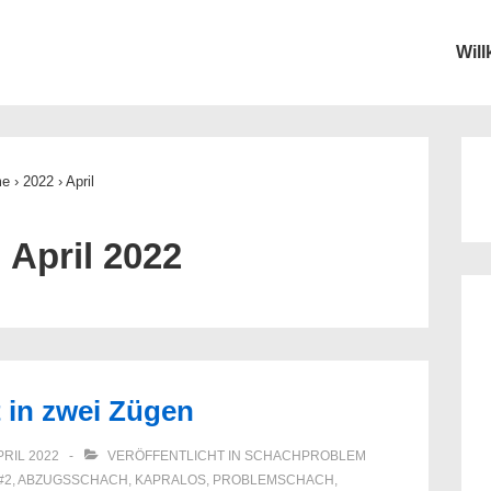
Wil
ion
me
›
2022
›
April
:
April 2022
t in zwei Zügen
PRIL 2022
VERÖFFENTLICHT IN
SCHACHPROBLEM
#2
,
ABZUGSSCHACH
,
KAPRALOS
,
PROBLEMSCHACH
,