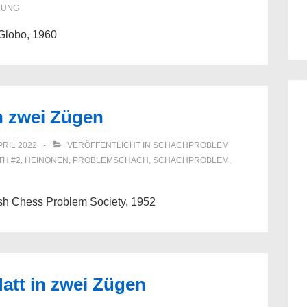
LUNG
 Globo, 1960
in zwei Zügen
PRIL 2022
VERÖFFENTLICHT IN
SCHACHPROBLEM
ITH
#2
,
HEINONEN
,
PROBLEMSCHACH
,
SCHACHPROBLEM
,
ish Chess Problem Society, 1952
att in zwei Zügen