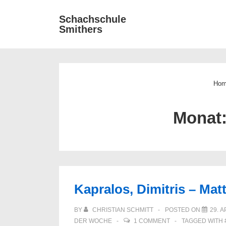
↓
Main
Schachschule
Zum
Smithers
Navigat
Inhalt
Ho
Monat
Kapralos, Dimitris – Mat
BY
CHRISTIAN SCHMITT
POSTED ON
29. A
DER WOCHE
1 COMMENT
TAGGED WITH