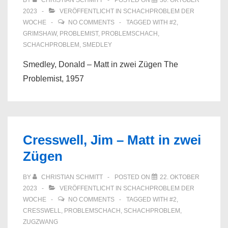
BY
CHRISTIAN SCHMITT
POSTED ON
30. OKTOBER
2023
VERÖFFENTLICHT IN
SCHACHPROBLEM DER
WOCHE
NO COMMENTS
TAGGED WITH
#2
,
GRIMSHAW
,
PROBLEMIST
,
PROBLEMSCHACH
,
SCHACHPROBLEM
,
SMEDLEY
Smedley, Donald – Matt in zwei Zügen The
Problemist, 1957
Cresswell, Jim – Matt in zwei
Zügen
BY
CHRISTIAN SCHMITT
POSTED ON
22. OKTOBER
2023
VERÖFFENTLICHT IN
SCHACHPROBLEM DER
WOCHE
NO COMMENTS
TAGGED WITH
#2
,
CRESSWELL
,
PROBLEMSCHACH
,
SCHACHPROBLEM
,
ZUGZWANG