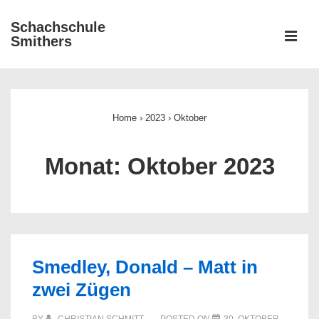
↓
Schachschule
Zum
ME
Smithers
Inhalt
Main
Navigation
Home
›
2023
›
Oktober
Monat:
Oktober 2023
Smedley, Donald – Matt in
zwei Zügen