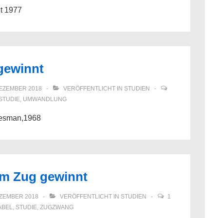
t 1977
 gewinnt
DEZEMBER 2018
VERÖFFENTLICHT IN
STUDIEN
STUDIE
,
UMWANDLUNG
tesman,1968
am Zug gewinnt
EZEMBER 2018
VERÖFFENTLICHT IN
STUDIEN
1
ABEL
,
STUDIE
,
ZUGZWANG