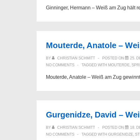
Ginninger, Hermann – Weiß am Zug hält 
Mouterde, Anatole – We
BY
CHRISTIAN SCHMITT
POSTED ON
25. 
NO COMMENTS
TAGGED WITH
MOUTERDE
,
SPR
Mouterde, Anatole – Weiß am Zug gewinn
Gurgenidze, David – We
BY
CHRISTIAN SCHMITT
POSTED ON
18. 
NO COMMENTS
TAGGED WITH
GURGENIDZE
,
ST