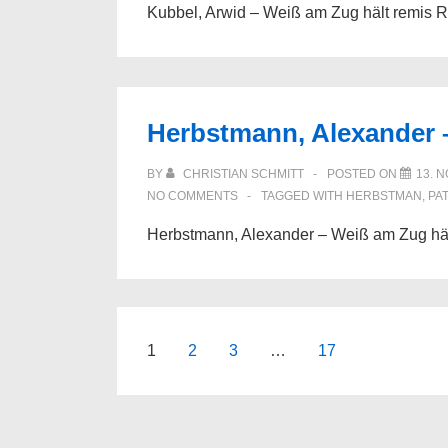
Kubbel, Arwid – Weiß am Zug hält remis R
Herbstmann, Alexander 
BY
CHRISTIAN SCHMITT
POSTED ON
13. 
NO COMMENTS
TAGGED WITH
HERBSTMAN
,
PA
Herbstmann, Alexander – Weiß am Zug häl
Seitennummerierung
1
2
3
…
17
der
Beiträge