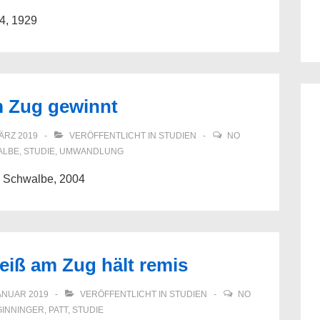
64, 1929
m Zug gewinnt
MÄRZ 2019
VERÖFFENTLICHT IN
STUDIEN
NO
ALBE
,
STUDIE
,
UMWANDLUNG
e Schwalbe, 2004
eiß am Zug hält remis
JANUAR 2019
VERÖFFENTLICHT IN
STUDIEN
NO
GINNINGER
,
PATT
,
STUDIE