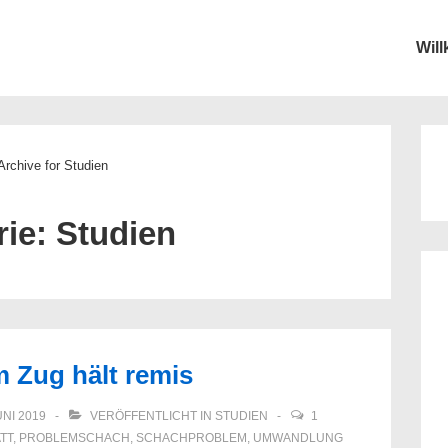
Wil
ion
Archive for Studien
rie:
Studien
m Zug hält remis
UNI 2019
VERÖFFENTLICHT IN
STUDIEN
1
TT
,
PROBLEMSCHACH
,
SCHACHPROBLEM
,
UMWANDLUNG