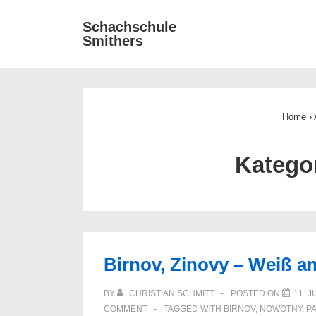
↓
Main
Schachschule
Zum
Smithers
Navigat
Inhalt
Home
›
Katego
Birnov, Zinovy – Weiß a
BY
CHRISTIAN SCHMITT
POSTED ON
11. J
COMMENT
TAGGED WITH
BIRNOV
,
NOWOTNY
,
PA