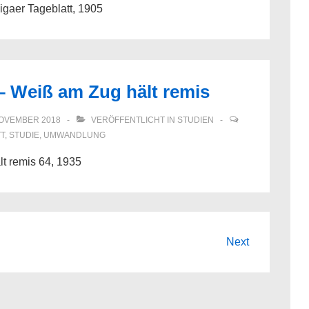
igaer Tageblatt, 1905
– Weiß am Zug hält remis
NOVEMBER 2018
VERÖFFENTLICHT IN
STUDIEN
TT
,
STUDIE
,
UMWANDLUNG
t remis 64, 1935
Next