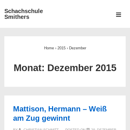
↓
Schachschule
Zum
ME
Smithers
Inhalt
Main
Navigation
Home
›
2015
›
Dezember
Monat:
Dezember 2015
Mattison, Hermann – Weiß
am Zug gewinnt