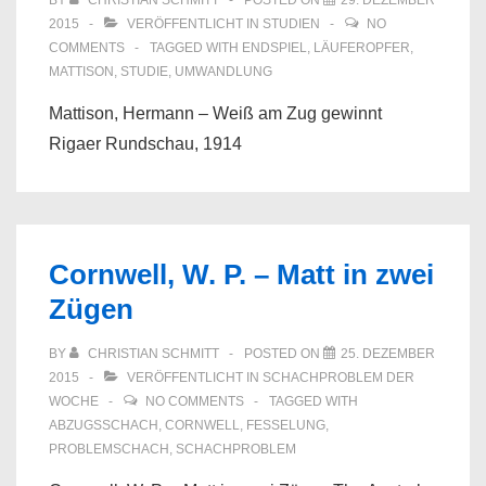
BY
CHRISTIAN SCHMITT
POSTED ON
29. DEZEMBER
2015
VERÖFFENTLICHT IN
STUDIEN
NO
COMMENTS
TAGGED WITH
ENDSPIEL
,
LÄUFEROPFER
,
MATTISON
,
STUDIE
,
UMWANDLUNG
Mattison, Hermann – Weiß am Zug gewinnt
Rigaer Rundschau, 1914
Cornwell, W. P. – Matt in zwei
Zügen
BY
CHRISTIAN SCHMITT
POSTED ON
25. DEZEMBER
2015
VERÖFFENTLICHT IN
SCHACHPROBLEM DER
WOCHE
NO COMMENTS
TAGGED WITH
ABZUGSSCHACH
,
CORNWELL
,
FESSELUNG
,
PROBLEMSCHACH
,
SCHACHPROBLEM