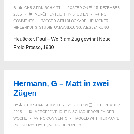
BY
CHRISTIAN SCHMITT
POSTED ON
15. DEZEMBER
2015
VERÖFFENTLICHT IN
STUDIEN
NO
COMMENTS
TAGGED WITH
BLOCKADE
,
HEUÄCKER
,
HINLENKUNG
,
STUDIE
,
UMWANDLUNG
,
WEGLENKUNG
Heuäcker, Paul – Weiß am Zug gewinnt Neue
Freie Presse, 1930
Hermann, G – Matt in zwei
Zügen
BY
CHRISTIAN SCHMITT
POSTED ON
11. DEZEMBER
2015
VERÖFFENTLICHT IN
SCHACHPROBLEM DER
WOCHE
NO COMMENTS
TAGGED WITH
HERMANN
,
PROBLEMSCHACH
,
SCHACHPROBLEM