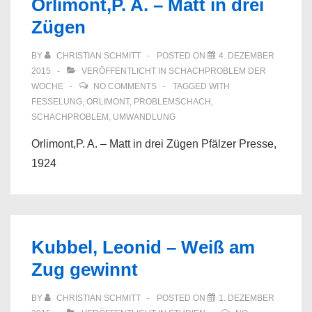
Orlimont,P. A. – Matt in drei
Zügen
BY
CHRISTIAN SCHMITT
POSTED ON
4. DEZEMBER
2015
VERÖFFENTLICHT IN
SCHACHPROBLEM DER
WOCHE
NO COMMENTS
TAGGED WITH
FESSELUNG
,
ORLIMONT
,
PROBLEMSCHACH
,
SCHACHPROBLEM
,
UMWANDLUNG
Orlimont,P. A. – Matt in drei Zügen Pfälzer Presse,
1924
Kubbel, Leonid – Weiß am
Zug gewinnt
BY
CHRISTIAN SCHMITT
POSTED ON
1. DEZEMBER