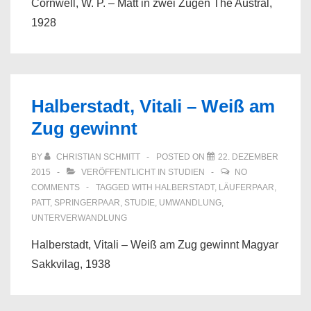
Cornwell, W. P. – Matt in zwei Zügen The Austral,
1928
Halberstadt, Vitali – Weiß am
Zug gewinnt
BY
CHRISTIAN SCHMITT
POSTED ON
22. DEZEMBER
2015
VERÖFFENTLICHT IN
STUDIEN
NO
COMMENTS
TAGGED WITH
HALBERSTADT
,
LÄUFERPAAR
,
PATT
,
SPRINGERPAAR
,
STUDIE
,
UMWANDLUNG
,
UNTERVERWANDLUNG
Halberstadt, Vitali – Weiß am Zug gewinnt Magyar
Sakkvilag, 1938