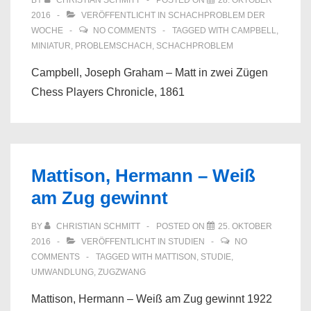
BY
CHRISTIAN SCHMITT
POSTED ON
28. OKTOBER
2016
VERÖFFENTLICHT IN
SCHACHPROBLEM DER
WOCHE
NO COMMENTS
TAGGED WITH
CAMPBELL
,
MINIATUR
,
PROBLEMSCHACH
,
SCHACHPROBLEM
Campbell, Joseph Graham – Matt in zwei Zügen
Chess Players Chronicle, 1861
Mattison, Hermann – Weiß
am Zug gewinnt
BY
CHRISTIAN SCHMITT
POSTED ON
25. OKTOBER
2016
VERÖFFENTLICHT IN
STUDIEN
NO
COMMENTS
TAGGED WITH
MATTISON
,
STUDIE
,
UMWANDLUNG
,
ZUGZWANG
Mattison, Hermann – Weiß am Zug gewinnt 1922