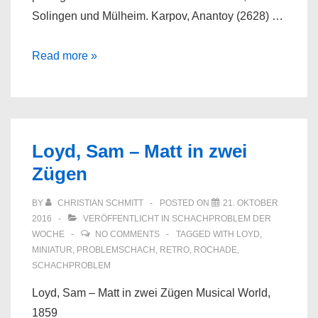
Solingen und Mülheim. Karpov, Anantoy (2628) …
Bundesligastart:
Read more »
Baden-
Baden
Tabellenführer
Loyd, Sam – Matt in zwei
Zügen
BY
CHRISTIAN SCHMITT
POSTED ON
21. OKTOBER
2016
VERÖFFENTLICHT IN
SCHACHPROBLEM DER
WOCHE
NO COMMENTS
TAGGED WITH
LOYD
,
MINIATUR
,
PROBLEMSCHACH
,
RETRO
,
ROCHADE
,
SCHACHPROBLEM
Loyd, Sam – Matt in zwei Zügen Musical World,
1859