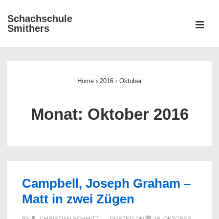
↓
Schachschule
Zum
ME
Smithers
Inhalt
Main
Navigation
Home
›
2016
›
Oktober
Monat:
Oktober 2016
Campbell, Joseph Graham –
Matt in zwei Zügen