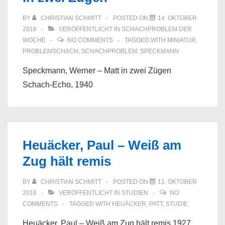
BY
CHRISTIAN SCHMITT
POSTED ON
14. OKTOBER
2016
VERÖFFENTLICHT IN
SCHACHPROBLEM DER
WOCHE
NO COMMENTS
TAGGED WITH
MINIATUR
,
PROBLEMSCHACH
,
SCHACHPROBLEM
,
SPECKMANN
Speckmann, Werner – Matt in zwei Zügen
Schach-Echo, 1940
Heuäcker, Paul – Weiß am
Zug hält remis
BY
CHRISTIAN SCHMITT
POSTED ON
11. OKTOBER
2016
VERÖFFENTLICHT IN
STUDIEN
NO
COMMENTS
TAGGED WITH
HEUÄCKER
,
PATT
,
STUDIE
Heuäcker, Paul – Weiß am Zug hält remis 1927