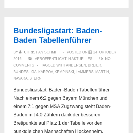
Bundesligastart: Baden-
Baden Tabellenführer
BY
CHRISTIAN SCHMITT
POSTED ON
24. OKTOBER
2016
VERÖFFENTLICHT IN
AKTUELLES
NO
COMMENTS
TAGGED WITH
ANDERSEN
,
BREIER
,
BUNDESLIGA
,
KARPOV
,
KEMPINSKI
,
LAMMERS
,
MARTIN
,
NAVARA
,
STERN
Bundesligastart: Baden-Baden Tabellenführer
Nach einem 6:2 gegen Bayern München und
einem 7:1 gegen MSA Zugzwang steht Baden-
Baden mit 4:0 Zählern dank der besseren
Brettpunkte auf Platz 1 der Tabelle vor den
punktgleichen Mannschaften Hockenheim,