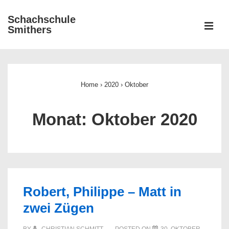
↓
Schachschule
Zum
ME
Smithers
Inhalt
Main
Navigation
Home
›
2020
›
Oktober
Monat:
Oktober 2020
Robert, Philippe – Matt in
zwei Zügen