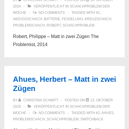
BY
CHRISTIAN SCHMITT
POSTED ON
30. OKTOBER
2020
VERÖFFENTLICHT IN
SCHACHPROBLEM DER
WOCHE
NO COMMENTS
TAGGED WITH
#2
,
ABZUGSSCHACH
,
BATTERIE
,
FESSELUNG
,
KREUZSCHACH
,
PROBLEMSCHACH
,
ROBERT
,
SCHACHPROBLEM
Robert, Philippe – Matt in zwei Zügen The
Problemist, 2014
Ahues, Herbert – Matt in zwei
Zügen
BY
CHRISTIAN SCHMITT
POSTED ON
23. OKTOBER
2020
VERÖFFENTLICHT IN
SCHACHPROBLEM DER
WOCHE
NO COMMENTS
TAGGED WITH
#2
,
AHUES
,
PROBLEMSCHACH
,
SCHACHPROBLEM
,
SWITCHBACK