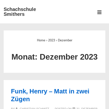
↓
Schachschule
Zum
ME
Smithers
Inhalt
Main
Navigation
Home
›
2023
›
Dezember
Monat:
Dezember 2023
Funk, Henry – Matt in zwei
Zügen