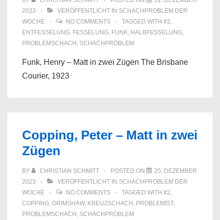
BY
CHRISTIAN SCHMITT
POSTED ON
31. DEZEMBER
2023
VERÖFFENTLICHT IN
SCHACHPROBLEM DER
WOCHE
NO COMMENTS
TAGGED WITH
#2
,
ENTFESSELUNG
,
FESSELUNG
,
FUNK
,
HALBFESSELUNG
,
PROBLEMSCHACH
,
SCHACHPROBLEM
Funk, Henry – Matt in zwei Zügen The Brisbane
Courier, 1923
Copping, Peter – Matt in zwei
Zügen
BY
CHRISTIAN SCHMITT
POSTED ON
25. DEZEMBER
2023
VERÖFFENTLICHT IN
SCHACHPROBLEM DER
WOCHE
NO COMMENTS
TAGGED WITH
#2
,
COPPING
,
GRIMSHAW
,
KREUZSCHACH
,
PROBLEMIST
,
PROBLEMSCHACH
,
SCHACHPROBLEM