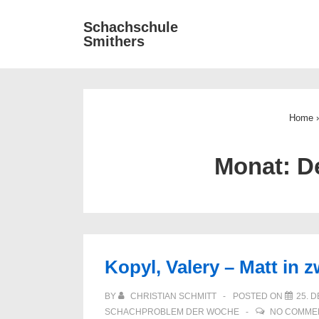
↓
Main
Schachschule
Zum
Smithers
Navigat
Inhalt
Home
›
Monat:
D
Kopyl, Valery – Matt in 
BY
CHRISTIAN SCHMITT
POSTED ON
25. 
SCHACHPROBLEM DER WOCHE
NO COMME