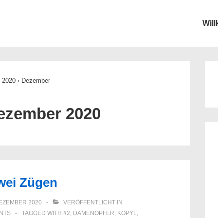
Wil
ion
2020
›
Dezember
ezember 2020
zwei Zügen
DEZEMBER 2020
VERÖFFENTLICHT IN
NTS
TAGGED WITH
#2
,
DAMENOPFER
,
KOPYL
,