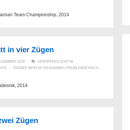
krainian Team Championship, 2014
t in vier Zügen
DEZEMBER 2020
VERÖFFENTLICHT IN
NTS
TAGGED WITH
#4
,
PICKANINNY
,
PROBLEMSCHACH
,
udesnik, 2014
 zwei Zügen