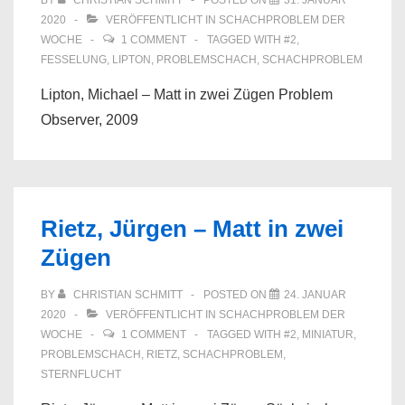
BY
CHRISTIAN SCHMITT
POSTED ON
31. JANUAR
2020
VERÖFFENTLICHT IN
SCHACHPROBLEM DER
WOCHE
1 COMMENT
TAGGED WITH
#2
,
FESSELUNG
,
LIPTON
,
PROBLEMSCHACH
,
SCHACHPROBLEM
Lipton, Michael – Matt in zwei Zügen Problem
Observer, 2009
Rietz, Jürgen – Matt in zwei
Zügen
BY
CHRISTIAN SCHMITT
POSTED ON
24. JANUAR
2020
VERÖFFENTLICHT IN
SCHACHPROBLEM DER
WOCHE
1 COMMENT
TAGGED WITH
#2
,
MINIATUR
,
PROBLEMSCHACH
,
RIETZ
,
SCHACHPROBLEM
,
STERNFLUCHT