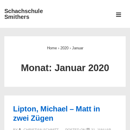
↓
Schachschule
Zum
ME
Smithers
Inhalt
Main
Navigation
Home
›
2020
›
Januar
Monat:
Januar 2020
Lipton, Michael – Matt in
zwei Zügen