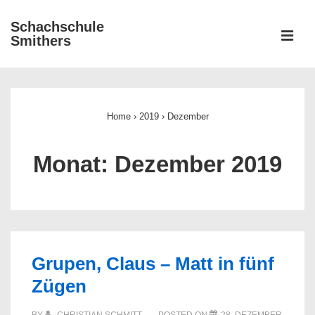
↓
Schachschule
Zum
ME
Smithers
Inhalt
Main
Navigation
Home
›
2019
›
Dezember
Monat:
Dezember 2019
Grupen, Claus – Matt in fünf
Zügen