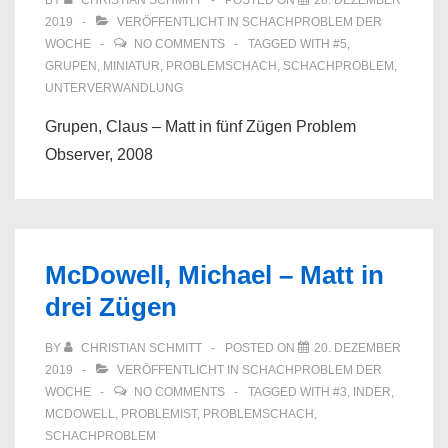
BY
CHRISTIAN SCHMITT
POSTED ON
28. DEZEMBER
2019
VERÖFFENTLICHT IN
SCHACHPROBLEM DER
WOCHE
NO COMMENTS
TAGGED WITH
#5
,
GRUPEN
,
MINIATUR
,
PROBLEMSCHACH
,
SCHACHPROBLEM
,
UNTERVERWANDLUNG
Grupen, Claus – Matt in fünf Zügen Problem
Observer, 2008
McDowell, Michael – Matt in
drei Zügen
BY
CHRISTIAN SCHMITT
POSTED ON
20. DEZEMBER
2019
VERÖFFENTLICHT IN
SCHACHPROBLEM DER
WOCHE
NO COMMENTS
TAGGED WITH
#3
,
INDER
,
MCDOWELL
,
PROBLEMIST
,
PROBLEMSCHACH
,
SCHACHPROBLEM