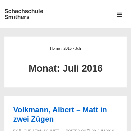
↓
Schachschule
Zum
ME
Smithers
Inhalt
Main
Navigation
Home
›
2016
›
Juli
Monat:
Juli 2016
Volkmann, Albert – Matt in
zwei Zügen