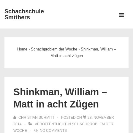
↓
Schachschule
Zum
ME
Smithers
Inhalt
Main
Navigation
Home
›
Schachproblem der Woche
›
Shinkman, William –
Matt in acht Zügen
Shinkman, William –
Matt in acht Zügen
CHRISTIAN SCHMITT
POSTED ON
28. NOVEMBER
2014
VERÖFFENTLICHT IN
SCHACHPROBLEM DER
WOCHE
NO COMMENTS