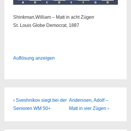
Shinkman,William – Matt in acht Zügen
St. Louis Globe Democrat, 1887
Auflösung anzeigen
Beitragsnavigation
Previous
Next
‹ Sveshnikov siegt bei der
Anderssen, Adolf –
Post
Post
Senioren WM 50+
Matt in vier Zügen ›
is
is