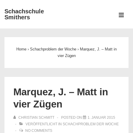
↓
Schachschule
Zum
ME
Smithers
Inhalt
Main
Navigation
Home
›
Schachproblem der Woche
›
Marquez, J. – Matt in
vier Zügen
Marquez, J. – Matt in
vier Zügen
CHRISTIAN SCHMITT
POSTED ON
1. JANUAR 2015
VERÖFFENTLICHT IN
SCHACHPROBLEM DER WOCHE
NO COMMENTS