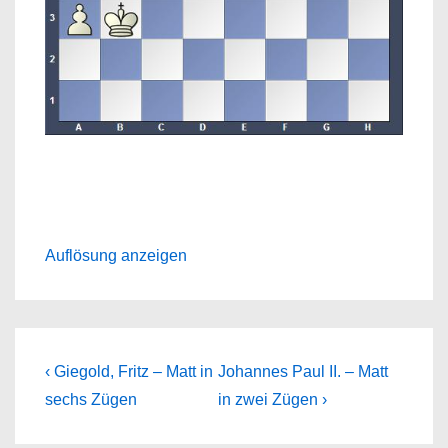
Auflösung anzeigen
Beitragsnavigation
Previous
Next
‹ Giegold, Fritz – Matt in
Johannes Paul II. – Matt
Post
Post
sechs Zügen
in zwei Zügen ›
is
is