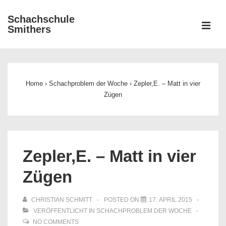
↓
Schachschule
Zum
ME
Smithers
Inhalt
Main
Navigation
Home
›
Schachproblem der Woche
›
Zepler,E. – Matt in vier
Zügen
Zepler,E. – Matt in vier
Zügen
CHRISTIAN SCHMITT
POSTED ON
17. APRIL 2015
VERÖFFENTLICHT IN
SCHACHPROBLEM DER WOCHE
NO COMMENTS