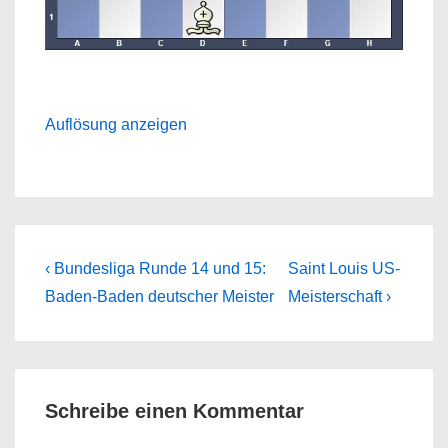
Auflösung anzeigen
Beitragsnavigation
Previous
Next
‹ Bundesliga Runde 14 und 15:
Saint Louis US-
Post
Post
Baden-Baden deutscher Meister
Meisterschaft ›
is
is
Schreibe einen Kommentar