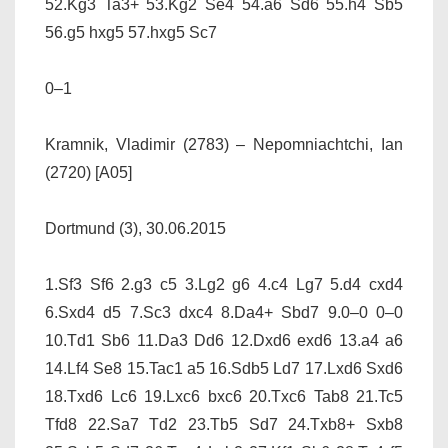
52.Kg3 Ta3+ 53.Kg2 Se4 54.a6 Sd6 55.h4 Sb5
56.g5 hxg5 57.hxg5 Sc7
0–1
Kramnik, Vladimir (2783) – Nepomniachtchi, Ian
(2720) [A05]
Dortmund (3), 30.06.2015
1.Sf3 Sf6 2.g3 c5 3.Lg2 g6 4.c4 Lg7 5.d4 cxd4
6.Sxd4 d5 7.Sc3 dxc4 8.Da4+ Sbd7 9.0–0 0–0
10.Td1 Sb6 11.Da3 Dd6 12.Dxd6 exd6 13.a4 a6
14.Lf4 Se8 15.Tac1 a5 16.Sdb5 Ld7 17.Lxd6 Sxd6
18.Txd6 Lc6 19.Lxc6 bxc6 20.Txc6 Tab8 21.Tc5
Tfd8 22.Sa7 Td2 23.Tb5 Sd7 24.Txb8+ Sxb8