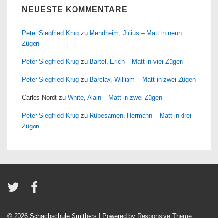
NEUESTE KOMMENTARE
Peter Siegfried Krug
zu
Mendheim, Julius – Matt in neun
Zügen
Peter Siegfried Krug
zu
Bartel, Erich – Matt in vier Zügen
Peter Siegfried Krug
zu
Barclay, William – Matt in zwei Zügen
Carlos Nordt
zu
White, Alain – Matt in zwei Zügen
Peter Siegfried Krug
zu
Rübesamen, Hermann – Matt in drei
Zügen
© 2026
Schachschule Smithers
| Powered by
Responsive Theme