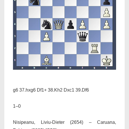
g6 37.hxg6 Df1+ 38.Kh2 Dxc1 39.Df6
1–0
Nisipeanu, Liviu-Dieter (2654) – Caruana,