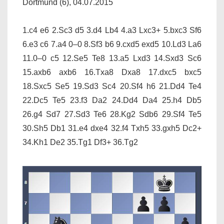
Dortmund (6), 04.07.2015
1.c4 e6 2.Sc3 d5 3.d4 Lb4 4.a3 Lxc3+ 5.bxc3 Sf6
6.e3 c6 7.a4 0–0 8.Sf3 b6 9.cxd5 exd5 10.Ld3 La6
11.0–0 c5 12.Se5 Te8 13.a5 Lxd3 14.Sxd3 Sc6
15.axb6 axb6 16.Txa8 Dxa8 17.dxc5 bxc5
18.Sxc5 Se5 19.Sd3 Sc4 20.Sf4 h6 21.Dd4 Te4
22.Dc5 Te5 23.f3 Da2 24.Dd4 Da4 25.h4 Db5
26.g4 Sd7 27.Sd3 Te6 28.Kg2 Sdb6 29.Sf4 Te5
30.Sh5 Db1 31.e4 dxe4 32.f4 Txh5 33.gxh5 Dc2+
34.Kh1 De2 35.Tg1 Df3+ 36.Tg2