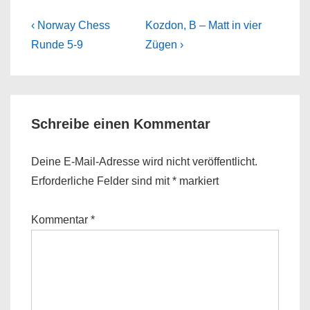
Beitragsnavigation
Previous
Next
‹ Norway Chess
Kozdon, B – Matt in vier
Post
Post
Runde 5-9
Zügen ›
is
is
Schreibe einen Kommentar
Deine E-Mail-Adresse wird nicht veröffentlicht.
Erforderliche Felder sind mit
*
markiert
Kommentar
*