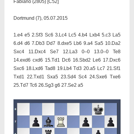
Fabiano (2805) [C52]
Dortmund (7), 05.07.2015
1.e4 e5 2.Sf3 Sc6 3.Lc4 Lc5 4.b4 Lxb4 5.c3 La5
6.d4 d6 7.Db3 Dd7 8.dxe5 Lb6 9.a4 Sa5 10.Da2
Sxc4 11.Dxc4 Se7 12.La3 0–0 13.0–0 Te8
14.exd6 cxd6 15.Td1 Dc6 16.Sbd2 Le6 17.Dxc6
Sxc6 18.Lxd6 Tad8 19.Lb4 Td3 20.a5 Lc7 21.Sf1
Txd1 22.Txd1 Sxa5 23.Sd4 Sc4 24.Sxe6 Txe6
25.Td7 Tc6 26.Sg3 g6 27.Se2 a5