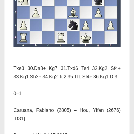
Txe3 30.Da8+ Kg7 31.Txd6 Te4 32.Kg2 Sf4+
33.Kg1 Sh3+ 34.Kg2 Tc2 35.Tf1 Sf4+ 36.Kg1 Df3
0–1
Caruana, Fabiano (2805) – Hou, Yifan (2676)
[D31]