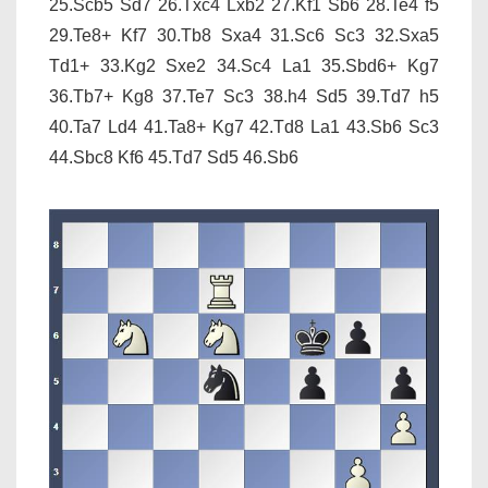
25.Scb5 Sd7 26.Txc4 Lxb2 27.Kf1 Sb6 28.Te4 f5
29.Te8+ Kf7 30.Tb8 Sxa4 31.Sc6 Sc3 32.Sxa5
Td1+ 33.Kg2 Sxe2 34.Sc4 La1 35.Sbd6+ Kg7
36.Tb7+ Kg8 37.Te7 Sc3 38.h4 Sd5 39.Td7 h5
40.Ta7 Ld4 41.Ta8+ Kg7 42.Td8 La1 43.Sb6 Sc3
44.Sbc8 Kf6 45.Td7 Sd5 46.Sb6