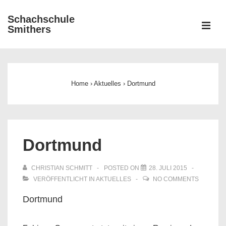
↓
Schachschule
Zum
ME
Smithers
Inhalt
Main
Navigation
Home
›
Aktuelles
›
Dortmund
Dortmund
CHRISTIAN SCHMITT
POSTED ON
28. JULI 2015
VERÖFFENTLICHT IN
AKTUELLES
NO COMMENTS
Dortmund