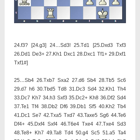
24.f3? [24.g3] 24…Sd3! 25.Td1 [25.Dxd3 Txf3
26.Dd1 De3+ 27.Kh1 Dxc1 28.Dxc1 Tf1+ 29.Dxf1
Txf1#]
25…Sb4 26.Txb7 Sxa2 27.d6 Sb4 28.Tb5 Sc6
29.d7 h6 30.Tbd5 Td8 31.Dc3 Sd4 32.Kh1 Th4
33.Dc7 Kh7 34.h3 Sxf3 35.Dc2+ Kh8 36.Df2 Sd4
37.Te1 Tf4 38.Db2 Df6 39.Db1 Sf5 40.Kh2 Tb4
41.Dc1 Se7 42.Txa5 Txd7 43.Taxe5 Sg6 44.Te6
Df4+ 45.Dxf4 Sxf4 46.T6e4 Txe4 47.Txe4 Sd3
48.Te8+ Kh7 49.Ta8 Td4 50.g4 Sc5 51.a5 Ta4