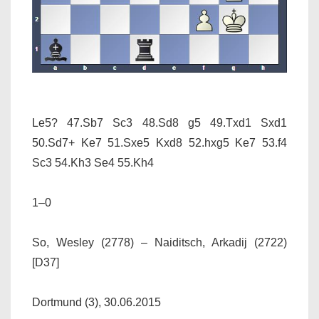
Le5? 47.Sb7 Sc3 48.Sd8 g5 49.Txd1 Sxd1
50.Sd7+ Ke7 51.Sxe5 Kxd8 52.hxg5 Ke7 53.f4
Sc3 54.Kh3 Se4 55.Kh4
1–0
So, Wesley (2778) – Naiditsch, Arkadij (2722)
[D37]
Dortmund (3), 30.06.2015