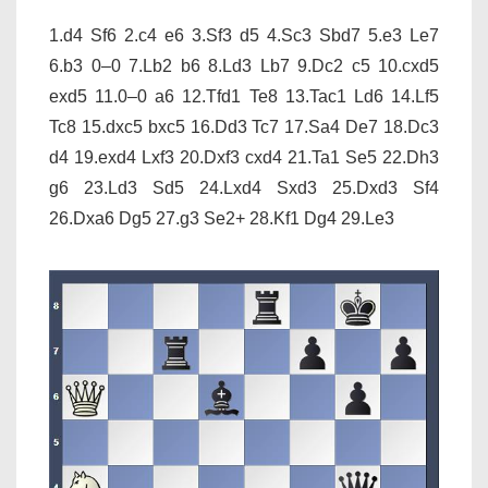
1.d4 Sf6 2.c4 e6 3.Sf3 d5 4.Sc3 Sbd7 5.e3 Le7
6.b3 0–0 7.Lb2 b6 8.Ld3 Lb7 9.Dc2 c5 10.cxd5
exd5 11.0–0 a6 12.Tfd1 Te8 13.Tac1 Ld6 14.Lf5
Tc8 15.dxc5 bxc5 16.Dd3 Tc7 17.Sa4 De7 18.Dc3
d4 19.exd4 Lxf3 20.Dxf3 cxd4 21.Ta1 Se5 22.Dh3
g6 23.Ld3 Sd5 24.Lxd4 Sxd3 25.Dxd3 Sf4
26.Dxa6 Dg5 27.g3 Se2+ 28.Kf1 Dg4 29.Le3