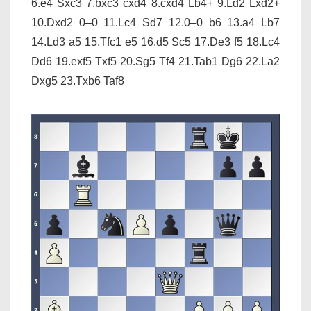
6.e4 Sxc3 7.bxc3 cxd4 8.cxd4 Lb4+ 9.Ld2 Lxd2+
10.Dxd2 0–0 11.Lc4 Sd7 12.0–0 b6 13.a4 Lb7
14.Ld3 a5 15.Tfc1 e5 16.d5 Sc5 17.De3 f5 18.Lc4
Dd6 19.exf5 Txf5 20.Sg5 Tf4 21.Tab1 Dg6 22.La2
Dxg5 23.Txb6 Taf8