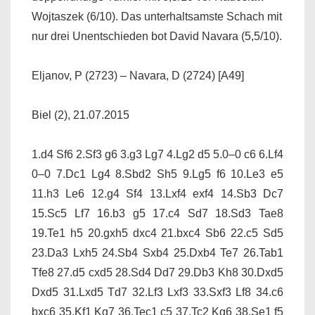
Wojtaszek (6/10). Das unterhaltsamste Schach mit
nur drei Unentschieden bot David Navara (5,5/10).
Eljanov, P (2723) – Navara, D (2724) [A49]
Biel (2), 21.07.2015
1.d4 Sf6 2.Sf3 g6 3.g3 Lg7 4.Lg2 d5 5.0–0 c6 6.Lf4
0–0 7.Dc1 Lg4 8.Sbd2 Sh5 9.Lg5 f6 10.Le3 e5
11.h3 Le6 12.g4 Sf4 13.Lxf4 exf4 14.Sb3 Dc7
15.Sc5 Lf7 16.b3 g5 17.c4 Sd7 18.Sd3 Tae8
19.Te1 h5 20.gxh5 dxc4 21.bxc4 Sb6 22.c5 Sd5
23.Da3 Lxh5 24.Sb4 Sxb4 25.Dxb4 Te7 26.Tab1
Tfe8 27.d5 cxd5 28.Sd4 Dd7 29.Db3 Kh8 30.Dxd5
Dxd5 31.Lxd5 Td7 32.Lf3 Lxf3 33.Sxf3 Lf8 34.c6
bxc6 35.Kf1 Kg7 36.Tec1 c5 37.Tc2 Kg6 38.Se1 f5