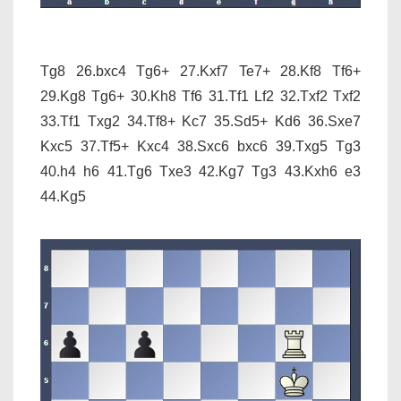
Tg8 26.bxc4 Tg6+ 27.Kxf7 Te7+ 28.Kf8 Tf6+
29.Kg8 Tg6+ 30.Kh8 Tf6 31.Tf1 Lf2 32.Txf2 Txf2
33.Tf1 Txg2 34.Tf8+ Kc7 35.Sd5+ Kd6 36.Sxe7
Kxc5 37.Tf5+ Kxc4 38.Sxc6 bxc6 39.Txg5 Tg3
40.h4 h6 41.Tg6 Txe3 42.Kg7 Tg3 43.Kxh6 e3
44.Kg5