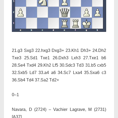
21.g3 Sxg3 22.hxg3 Dxg3+ 23.Kh1 Dh3+ 24.Dh2
Txe3 25.Sd1 Txe1 26.Dxh3 Lxh3 27.Txe1 b6
28.Se4 Txd4 29.Kh2 Lf5 30.Sdc3 Td3 31.b5 cxb5
32.Sxb5 Ld7 33.a4 a6 34.Sc7 Lxa4 35.Sxa6 c3
36.Sb4 Td4 37.Sa2 Td2+
0–1
Navara, D (2724) – Vachier Lagrave, M (2731)
[A37]