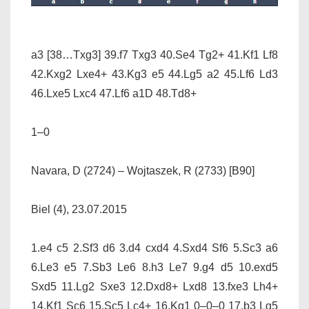
a3 [38…Txg3] 39.f7 Txg3 40.Se4 Tg2+ 41.Kf1 Lf8
42.Kxg2 Lxe4+ 43.Kg3 e5 44.Lg5 a2 45.Lf6 Ld3
46.Lxe5 Lxc4 47.Lf6 a1D 48.Td8+
1–0
Navara, D (2724) – Wojtaszek, R (2733) [B90]
Biel (4), 23.07.2015
1.e4 c5 2.Sf3 d6 3.d4 cxd4 4.Sxd4 Sf6 5.Sc3 a6
6.Le3 e5 7.Sb3 Le6 8.h3 Le7 9.g4 d5 10.exd5
Sxd5 11.Lg2 Sxe3 12.Dxd8+ Lxd8 13.fxe3 Lh4+
14.Kf1 Sc6 15.Sc5 Lc4+ 16.Kg1 0–0–0 17.b3 Lg5