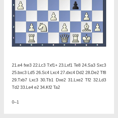
21.e4 fxe3 22.Lc3 Txf1+ 23.Lxf1 Te8 24.Sa3 Sxc3
25.bxc3 Ld5 26.Sc4 Lxc4 27.dxc4 Dd2 28.De2 Tf8
29.Txb7 Lxc3 30.Tb1 Dxe2 31.Lxe2 Tf2 32.Ld3
Td2 33.Le4 e2 34.Kf2 Ta2
0–1