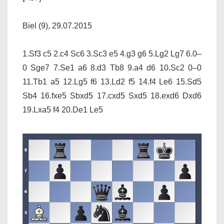
Biel (9), 29.07.2015
1.Sf3 c5 2.c4 Sc6 3.Sc3 e5 4.g3 g6 5.Lg2 Lg7 6.0–
0 Sge7 7.Se1 a6 8.d3 Tb8 9.a4 d6 10.Sc2 0–0
11.Tb1 a5 12.Lg5 f6 13.Ld2 f5 14.f4 Le6 15.Sd5
Sb4 16.fxe5 Sbxd5 17.cxd5 Sxd5 18.exd6 Dxd6
19.Lxa5 f4 20.De1 Le5