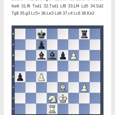
fxe6 31.f6 Txd1 32.Txd1 Lf8 33.Lf4 Ld5 34.Sd2
Tg8 35.g3 Lc5+ 36.Le3 Ld6 37.c4 Lc6 38.Ke2