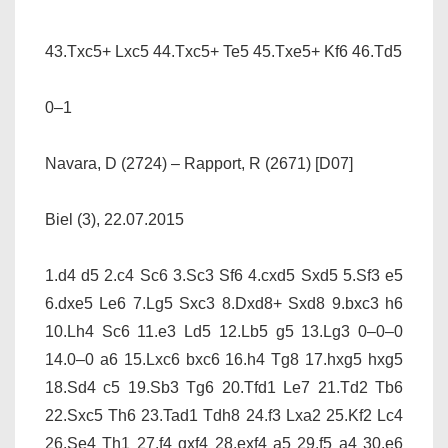
43.Txc5+ Lxc5 44.Txc5+ Te5 45.Txe5+ Kf6 46.Td5
0–1
Navara, D (2724) – Rapport, R (2671) [D07]
Biel (3), 22.07.2015
1.d4 d5 2.c4 Sc6 3.Sc3 Sf6 4.cxd5 Sxd5 5.Sf3 e5
6.dxe5 Le6 7.Lg5 Sxc3 8.Dxd8+ Sxd8 9.bxc3 h6
10.Lh4 Sc6 11.e3 Ld5 12.Lb5 g5 13.Lg3 0–0–0
14.0–0 a6 15.Lxc6 bxc6 16.h4 Tg8 17.hxg5 hxg5
18.Sd4 c5 19.Sb3 Tg6 20.Tfd1 Le7 21.Td2 Tb6
22.Sxc5 Th6 23.Tad1 Tdh8 24.f3 Lxa2 25.Kf2 Lc4
26.Se4 Th1 27.f4 gxf4 28.exf4 a5 29.f5 a4 30.e6