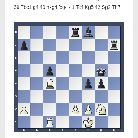
39.Tbc1 g4 40.hxg4 fxg4 41.Tc4 Kg5 42.Sg2 Th7