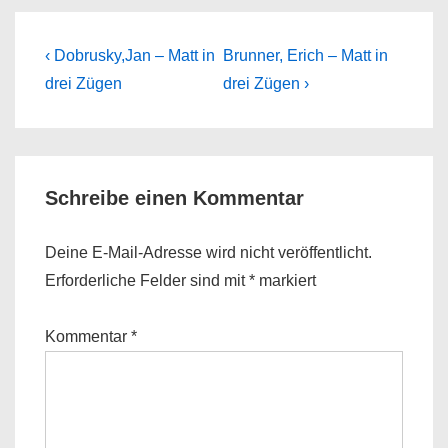
Beitragsnavigation
Previous
Next
‹ Dobrusky,Jan – Matt in
Brunner, Erich – Matt in
Post
Post
drei Zügen
drei Zügen ›
is
is
Schreibe einen Kommentar
Deine E-Mail-Adresse wird nicht veröffentlicht.
Erforderliche Felder sind mit
*
markiert
Kommentar
*