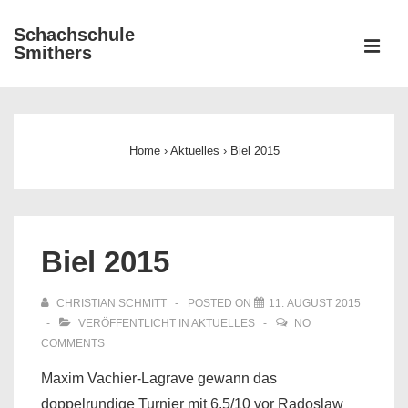
↓
Schachschule
Zum
ME
Smithers
Inhalt
Main
Navigation
Home
›
Aktuelles
›
Biel 2015
Biel 2015
CHRISTIAN SCHMITT
POSTED ON
11. AUGUST 2015
VERÖFFENTLICHT IN
AKTUELLES
NO
COMMENTS
Maxim Vachier-Lagrave gewann das
doppelrundige Turnier mit 6,5/10 vor Radoslaw