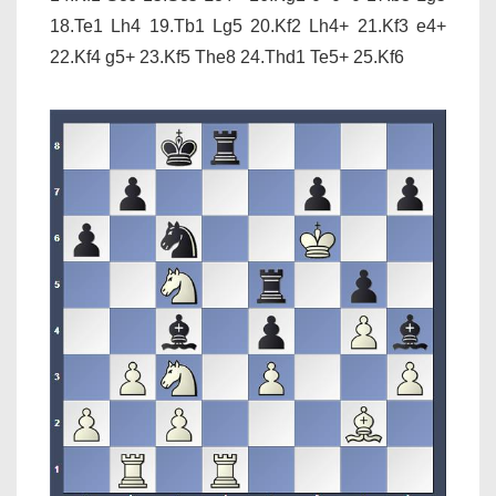
18.Te1 Lh4 19.Tb1 Lg5 20.Kf2 Lh4+ 21.Kf3 e4+
22.Kf4 g5+ 23.Kf5 The8 24.Thd1 Te5+ 25.Kf6