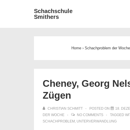
↓
Main
Schachschule
Zum
Smithers
Navigat
Inhalt
Home
›
Schachproblem der Woch
Cheney, Georg Nels
Zügen
CHRISTIAN SCHMITT
POSTED ON
18. DEZ
DER WOCHE
NO COMMENTS
TAGGED W
SCHACHPROBLEM
,
UNTERVERWANDLUNG