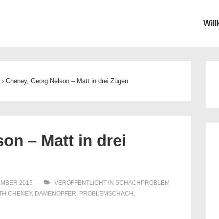
Wil
ion
e
›
Cheney, Georg Nelson – Matt in drei Zügen
on – Matt in drei
EMBER 2015
VERÖFFENTLICHT IN
SCHACHPROBLEM
ITH
CHENEY
,
DAMENOPFER
,
PROBLEMSCHACH
,