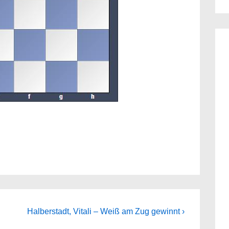
Next
Halberstadt, Vitali – Weiß am Zug gewinnt ›
Post