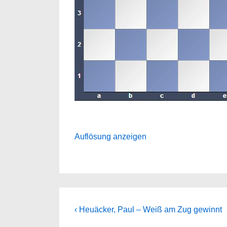
Auflösung anzeigen
Beitragsnavigation
Previous
‹ Heuäcker, Paul – Weiß am Zug gewinnt
Post