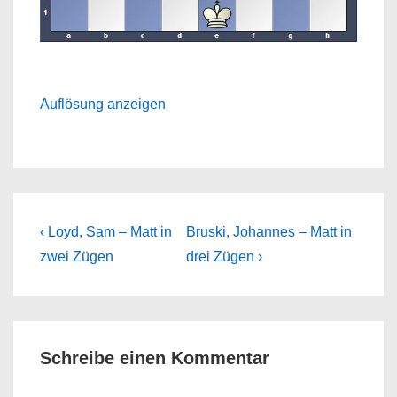
Auflösung anzeigen
Beitragsnavigation
Previous
Next
‹ Loyd, Sam – Matt in
Bruski, Johannes – Matt in
Post
Post
zwei Zügen
drei Zügen ›
is
is
Schreibe einen Kommentar