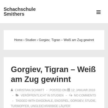
↓
Schachschule
Zum
ME
Smithers
Inhalt
Main
Navigation
Home
›
Studien
›
Gorgiev, Tigran – Weiß am Zug gewinnt
Gorgiev, Tigran – Weiß
am Zug gewinnt
CHRISTIAN SCHMITT
POSTED ON
12. JANUAR 2016
VERÖFFENTLICHT IN
STUDIEN
NO COMMENTS
TAGGED WITH
DIAGONALE
,
ENDSPIEL
,
GORGIEV
,
STUDIE
,
TURMOPFER
,
UNGLEICHFARBIGE LÄUFER