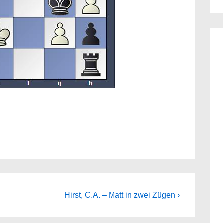
Next
Hirst, C.A. – Matt in zwei Zügen ›
Post
is