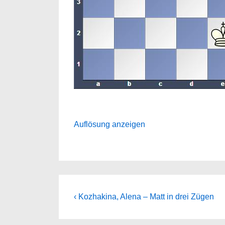
Auflösung anzeigen
Beitragsnavigation
Previous
‹ Kozhakina, Alena – Matt in drei Zügen
Post
is