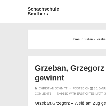
↓
Main
Schachschule
Zum
Smithers
Navigat
Inhalt
Home
›
Studien
›
Grzeba
Grzeban, Grzegorz
gewinnt
CHRISTIAN SCHMITT
POSTED ON
26. JAN
COMMENTS
TAGGED WITH
ERSTICKTES MATT
,
G
Grzeban,Grzegorz – Weiß am Zug ge