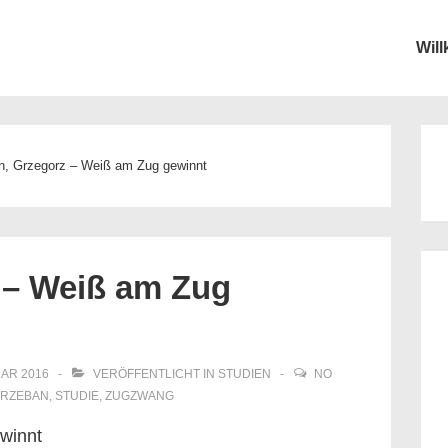
Wil
ion
n, Grzegorz – Weiß am Zug gewinnt
 – Weiß am Zug
UAR 2016
VERÖFFENTLICHT IN
STUDIEN
NO
RZEBAN
,
STUDIE
,
ZUGZWANG
winnt