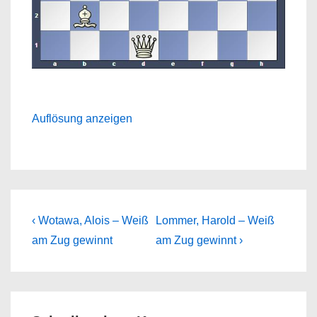
Auflösung anzeigen
Beitragsnavigation
Previous
Next
‹ Wotawa, Alois – Weiß
Lommer, Harold – Weiß
Post
Post
am Zug gewinnt
am Zug gewinnt ›
is
is