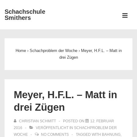
↓
Schachschule
Zum
ME
Smithers
Inhalt
Main
Navigation
Home
›
Schachproblem der Woche
›
Meyer, H.F.L. – Matt in
drei Zügen
Meyer, H.F.L. – Matt in
drei Zügen
CHRISTIAN SCHMITT
POSTED ON
12. FEBRUAR
2016
VERÖFFENTLICHT IN
SCHACHPROBLEM DER
WOCHE
NO COMMENTS
TAGGED WITH
BAHNUNG
,