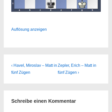
Auflösung anzeigen
Beitragsnavigation
Previous
Next
‹ Havel, Miroslav – Matt in
Zepler, Erich – Matt in
Post
Post
fünf Zügen
fünf Zügen ›
is
is
Schreibe einen Kommentar