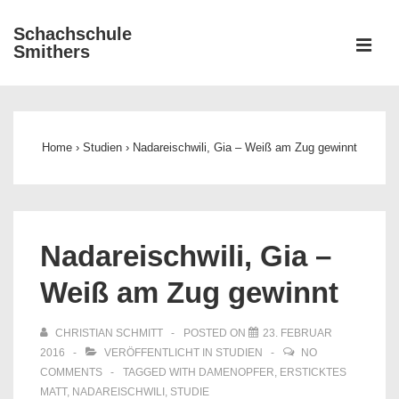
↓
Schachschule
Zum
ME
Smithers
Inhalt
Main
Navigation
Home
›
Studien
›
Nadareischwili, Gia – Weiß am Zug gewinnt
Nadareischwili, Gia –
Weiß am Zug gewinnt
CHRISTIAN SCHMITT
POSTED ON
23. FEBRUAR
2016
VERÖFFENTLICHT IN
STUDIEN
NO
COMMENTS
TAGGED WITH
DAMENOPFER
,
ERSTICKTES
MATT
,
NADAREISCHWILI
,
STUDIE