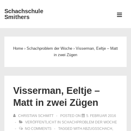
↓
Schachschule
Zum
ME
Smithers
Inhalt
Main
Navigation
Home
›
Schachproblem der Woche
›
Visserman, Eeltje – Matt
in zwei Zügen
Visserman, Eeltje –
Matt in zwei Zügen
CHRISTIAN SCHMITT
POSTED ON
5. FEBRUAR 2016
VERÖFFENTLICHT IN
SCHACHPROBLEM DER WOCHE
NO COMMENTS
TAGGED WITH
ABZUGSSCHACH
,