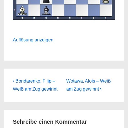
Auflösung anzeigen
Beitragsnavigation
Previous
Next
‹ Bondarenko, Filip –
Wotawa, Alois – Weiß
Post
Post
Weiß am Zug gewinnt
am Zug gewinnt ›
is
is
Schreibe einen Kommentar