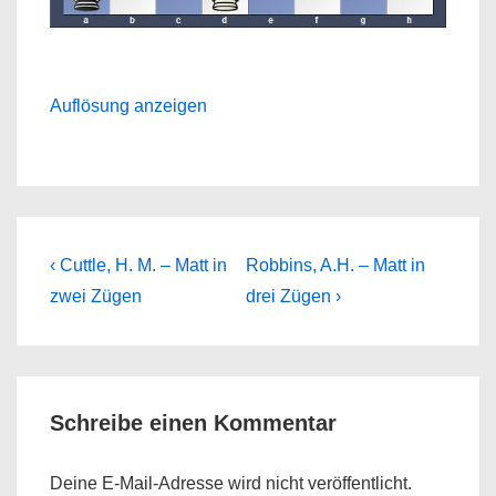
Auflösung anzeigen
Beitragsnavigation
Previous
Next
‹ Cuttle, H. M. – Matt in
Robbins, A.H. – Matt in
Post
Post
zwei Zügen
drei Zügen ›
is
is
Schreibe einen Kommentar
Deine E-Mail-Adresse wird nicht veröffentlicht.