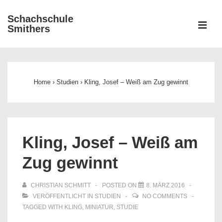
↓
Schachschule
Zum
ME
Smithers
Inhalt
Main
Navigation
Home
›
Studien
›
Kling, Josef – Weiß am Zug gewinnt
Kling, Josef – Weiß am
Zug gewinnt
CHRISTIAN SCHMITT
POSTED ON
8. MÄRZ 2016
VERÖFFENTLICHT IN
STUDIEN
NO COMMENTS
TAGGED WITH
KLING
,
MINIATUR
,
STUDIE